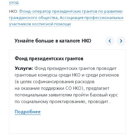
уход
НКО:
Фонд-оператор президентских грантов по развитию
гражданского общества
,
Ассоциация профессиональных
участников хосписной помощи
Узнайте больше в каталоге НКО
Фонд президентских грантов
Ассоц
хоспи
Услуги:
Фонд президентских грантов проводит
Услуг
грантовые конкурсы среди НКО и среди регионов
участн
(в целях софинансирования расходов
образо
на оказание поддержки СО НКО), предлагает
людей 
потенциальным заявителям пройти базовый курс
и меди
по социальному проектированию, проводит…
встреч
Подробнее
издает
Подро