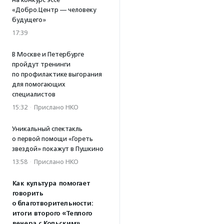
«Добро.Центр — человеку
будущего»
17:39
В Москве и Петербурге
пройдут тренинги
по профилактике выгорания
для помогающих
специалистов
15:32
·
Прислано НКО
Уникальный спектакль
о первой помощи «Гореть
звездой» покажут в Пушкино
13:58
·
Прислано НКО
Как культура помогает
говорить
о благотворительности:
итоги второго «Теплого
вечера с Кольским»