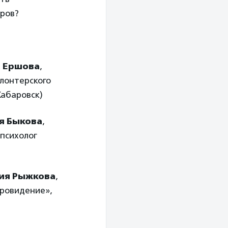
ров?
а Ершова
,
лонтерского
Хабаровск)
я Быкова
,
психолог
ия Рыжкова
,
ровидение»,