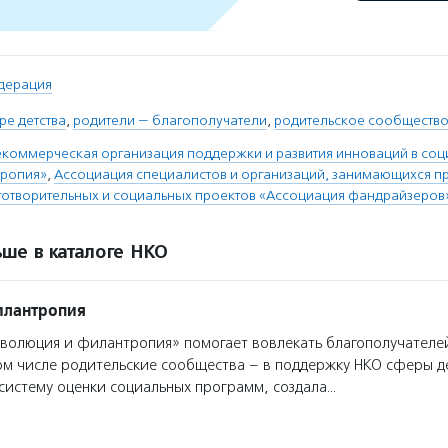
дерация
ре детства
,
родители — благополучатели
,
родительское сообществ
коммерческая организация поддержки и развития инноваций в со
тропия»
,
Ассоциация специалистов и организаций, занимающихся п
готворительных и социальных проектов «Ассоциация фандрайзеров
ше в каталоге НКО
илантропия
олюция и филантропия» помогает вовлекать благополучателе
ом числе родительские сообщества – в поддержку НКО сферы д
систему оценки социальных программ, создала…