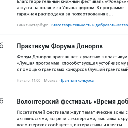
Благотворительный книжный фестиваль «Фонарь» с
августа на поляне за Упсала-цирком. В программе 
гаражная распродажа за пожертвования в…
Санкт-Петербург
·
Благотвори­тель­ность и доброволь­чест­во
6
Практикум Форума Доноров
Форум Доноров приглашает к участию в практикум
«Лучшая программа, способствующая устойчивому
с помощью грантовых конкурсов (лучший грантовый 
Начало: 11:00
·
Москва
·
Гранты и конкурсы
6
Волонтерский фестиваль «Время доб
Посетителей фестиваля ждут тематические зоны 
активностями, встречи с экспертами, выставка окр
волонтерских сообществ, интерактивы и квесты.