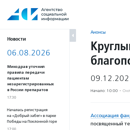
Перейти
к
содержанию
Анонсы
Новости
Круглы
06.08.2026
благоп
Минздрав уточнил
правила передачи
09.12.202
пациентам
незарегистрированных
в России препаратов
Начало: 10:00
·
Онл
17:30
Началась регистрация
Ассоциация фан
на «Добрый забег» в парке
Победы на Поклонной горе
посвященный те
17:00