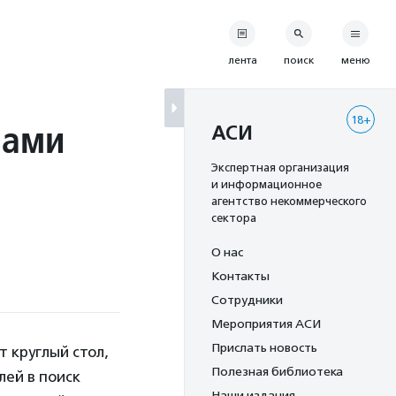
лента
поиск
меню
18+
лами
АСИ
Экспертная организация
и информационное
агентство некоммерческого
сектора
О нас
Контакты
Сотрудники
Мероприятия АСИ
Прислать новость
 круглый стол,
Полезная библиотека
ей в поиск
Наши издания