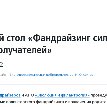
й стол «Фандрайзинг си
олучателей»
2
айн
·
Благотвори­тель­ность и доброволь­чест­во
,
НКО-сектор
драйзеров
и АНО
«Эволюция и филантропия»
проведут
ме волонтерского фандрайзинга и вовлечения родител