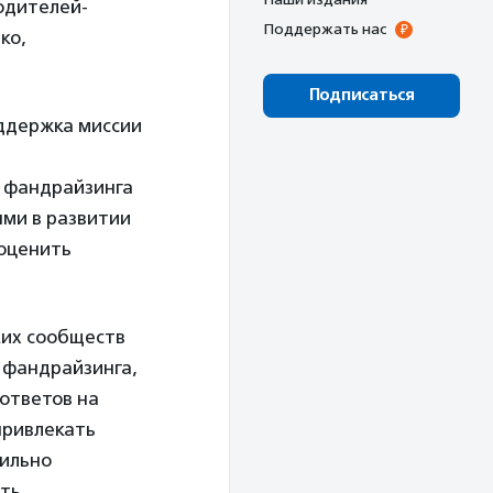
родителей-
Поддержать нас
ко,
Подписаться
оддержка миссии
я фандрайзинга
ями в развитии
 оценить
ких сообществ
 фандрайзинга,
 ответов на
привлекать
вильно
ить