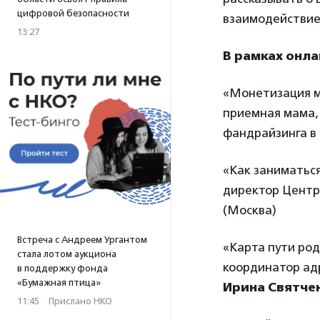
цифровой безопасности
взаимодействие
13:27
В рамках онла
«Монетизация м
приемная мама,
фандрайзинга в
«Как заниматьс
директор Центр
(Москва)
Встреча с Андреем Ургантом
«Карта пути ро
стала лотом аукциона
координатор ад
в поддержку фонда
«Бумажная птица»
Ирина Святче
11:45
·
Прислано НКО