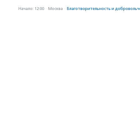
Начало: 12:00
·
Москва
·
Благотвори­тель­ность и доброволь­ч