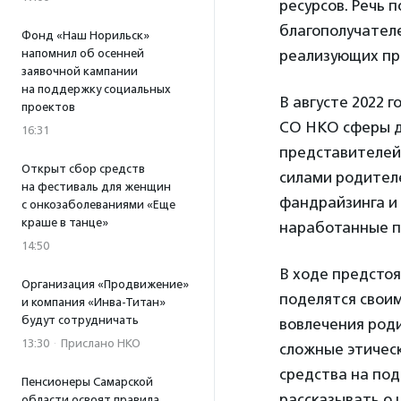
ресурсов. Речь 
благополучателе
Фонд «Наш Норильск»
напомнил об осенней
реализующих пр
заявочной кампании
на поддержку социальных
В августе 2022 
проектов
СО НКО сферы д
16:31
представителей
Открыт сбор средств
силами родителе
на фестиваль для женщин
фандрайзинга и
с онкозаболеваниями «Еще
краше в танце»
наработанные п
14:50
В ходе предстоя
Организация «Продвижение»
поделятся своим
и компания «Инва-Титан»
будут сотрудничать
вовлечения роди
13:30
·
Прислано НКО
сложные этическ
средства на под
Пенсионеры Самарской
рассказывать о 
области освоят правила