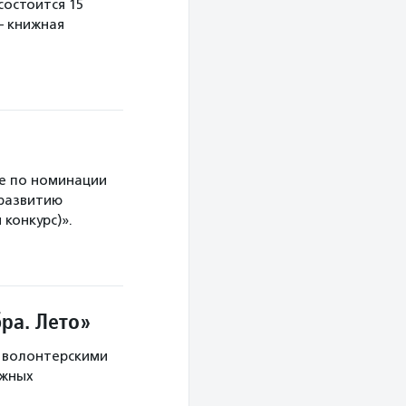
остоится 15
— книжная
е по номинации
 развитию
конкурс)».
ра. Лето»
с волонтерскими
ужных