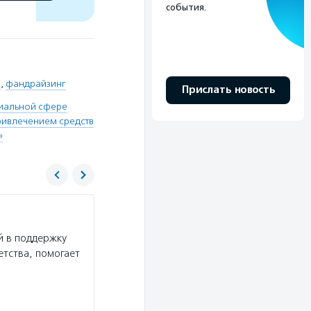
события.
о
,
фандрайзинг
Прислать новость
циальной сфере
ривлечением средств
»
Ассоциация фандрайзеров
й в поддержку
Услуги:
Ассоциация фандрайзеров объединяет
етства, помогает
на благотворительные и социальные проекты в
кодекс и карьерный центр, присуждает премию
Подробнее