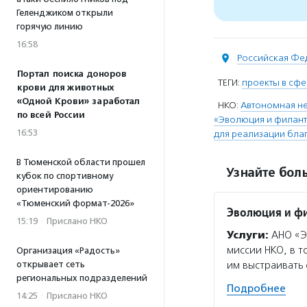
Геленджиком открыли
горячую линию
16:58
Российская Фе
Портал поиска доноров
ТЕГИ:
проекты в сфе
крови для животных
«Одной Крови» заработал
НКО:
Автономная не
по всей России
«Эволюция и филан
16:53
для реализации бла
В Тюменской области прошел
Узнайте боль
кубок по спортивному
ориентированию
«Тюменский формат-2026»
Эволюция и ф
15:19
·
Прислано НКО
Услуги:
АНО «Эв
миссии НКО, в т
Организация «Радость»
открывает сеть
им выстраивать 
региональных подразделений
Подробнее
14:25
·
Прислано НКО