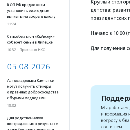
Круглый стол о
В ОП РФ предложили
детства: разви
установить ежегодные
выплаты на сборы в школу
президентских г
11:24
Начало в 10.00 (
Стихобиатлон «Км/вслух»
соберет семьи в Липецке
Для получения 
10:32
·
Прислано НКО
05.08.2026
Автовладельцы Камчатки
могут получить стикеры
о правилах добрососедства
Поддерж
с бурыми медведями
18:02
Мы работаем, 
информация и
Для родственников
вопросу в бла
пострадавших в результате
достигнем
атаки беспилотников под