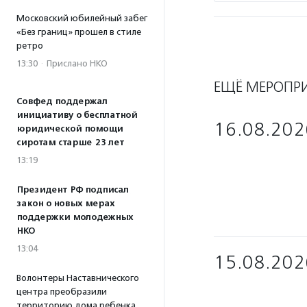
Московский юбилейный забег
«Без границ» прошел в стиле
ретро
13:30
·
Прислано НКО
ЕЩЁ МЕРОПР
Совфед поддержал
инициативу о бесплатной
16.08.202
юридической помощи
сиротам старше 23 лет
13:19
Президент РФ подписал
закон о новых мерах
поддержки молодежных
НКО
13:04
15.08.202
Волонтеры Наставнического
центра преобразили
территорию дома ребенка