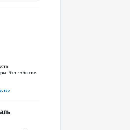
уста
ры. Это событие
ест­во
аль