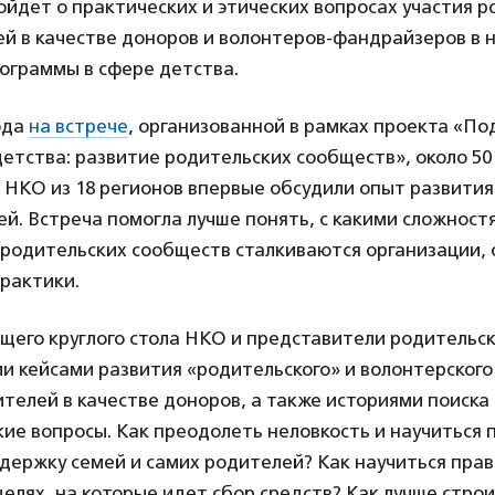
пойдет о практических и этических вопросах участия 
й в качестве доноров и волонтеров-фандрайзеров в н
ограммы в сфере детства.
года
на встрече
, организованной в рамках проекта «П
етства: развитие родительских сообществ», около 50
 НКО из 18 регионов впервые обсудили опыт развити
й. Встреча помогла лучше понять, с какими сложност
 родительских сообществ сталкиваются организации,
рактики.
щего круглого стола НКО и представители родительс
и кейсами развития «родительского» и волонтерского
телей в качестве доноров, а также историями поиска
ие вопросы. Как преодолеть неловкость и научиться 
держку семей и самих родителей? Как научиться пра
целях, на которые идет сбор средств? Как лучше стро