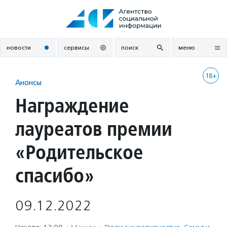
Перейти
к
содержанию
новости
сервисы
поиск
меню
18+
Анонсы
Награждение
лауреатов премии
«Родительское
спасибо»
09.12.2022