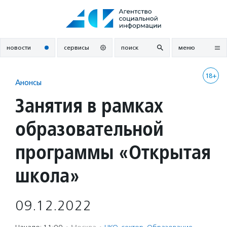
Перейти
к
содержанию
новости
сервисы
поиск
меню
18+
Анонсы
Занятия в рамках
образовательной
программы «Открытая
школа»
09.12.2022