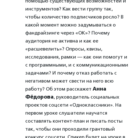
помощью существующих возможностей и
инструментов? Как вести группу так,
чтобы количество подписчиков росло? В
какой момент можно задумываться о
фандрайзинге через «ОК»? Почему
аудитория не активна и как ее
«расшевелить»? Опросы, квизы,
исследования, рамки — как они помогут и
с программными, и с коммуникационными
задачами? И почему отказ работать с
негативом может свести на него всю
работу? Об этом расскажет
Анна
Фёдорова
, руководитель социальных
проектов соцсети «Одноклассники». На
первом уроке слушатели научатся
составлять контент-план и писать посты
так, чтобы они проходили грантовый
конкурс соцсети. Спикер будет на уроке в