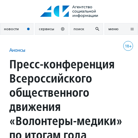
Перейти
к
содержанию
новости
сервисы
поиск
меню
18+
Анонсы
Пресс-конференция
Всероссийского
общественного
движения
«Волонтеры-медики»
по итогам года