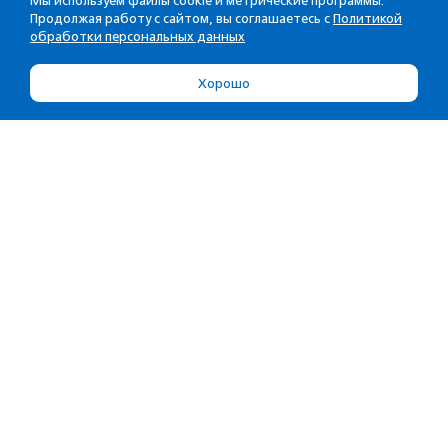
Мы используем файлы cookie и метрические программы.
Продолжая работу с сайтом, вы соглашаетесь с
Политикой
обработки персональных данных
Хорошо