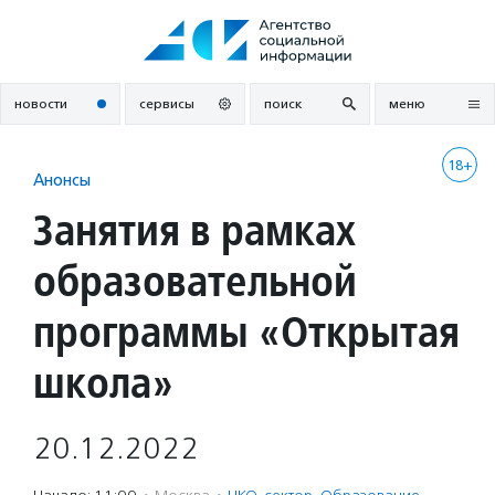
Перейти
к
содержанию
новости
сервисы
поиск
меню
18+
Анонсы
Занятия в рамках
образовательной
программы «Открытая
школа»
20.12.2022