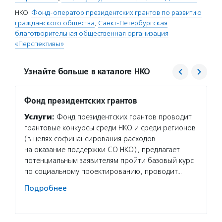
НКО:
Фонд-оператор президентских грантов по развитию
гражданского общества
,
Санкт-Петербургская
благотворительная общественная организация
«Перспективы»
Узнайте больше в каталоге НКО
Фонд президентских грантов
Персп
Услуги:
Фонд президентских грантов проводит
Услуг
грантовые конкурсы среди НКО и среди регионов
«Персп
(в целях софинансирования расходов
жизни 
на оказание поддержки СО НКО), предлагает
наруше
потенциальным заявителям пройти базовый курс
к усло
по социальному проектированию, проводит…
органи
сопров
Подробнее
Подро