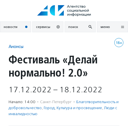
Перейти
к
содержанию
новости
сервисы
поиск
меню
18+
Анонсы
Фестиваль «Делай
нормально! 2.0»
17.12.2022 – 18.12.2022
Начало: 14:00
·
Санкт-Петербург
·
Благотвори­тель­ность и
доброволь­чест­во
,
Город
,
Культура и просвещение
,
Люди с
инвалидностью