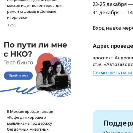
23-25 декабря — 
миссия ищет волонтеров для
ремонта домов в Донецке
31 декабря — 14.
и Горловке
12:59
Вход на все ме
Адрес провед
проспект Андропо
ст.м. «Автозаводс
Посмотреть на ка
В Москве пройдет акция
«Кофе для хорошего
Поддерж
мальчика» в поддержку
бездомных животных
Мы работаем, 