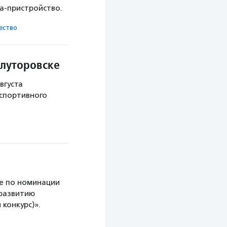
ка-пристройство.
ест­во
Ялуторовске
вгуста
 спортивного
е по номинации
 развитию
конкурс)».