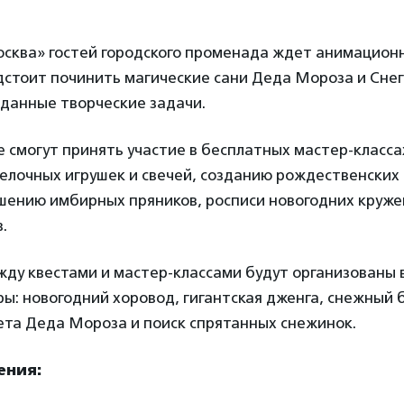
сква» гостей городского променада ждет анимационн
дстоит починить магические сани Деда Мороза и Снег
данные творческие задачи.
смогут принять участие в бесплатных мастер-класса
елочных игрушек и свечей, созданию рождественских 
ашению имбирных пряников, росписи новогодних круже
.
жду квестами и мастер-классами будут организованы 
ы: новогодний хоровод, гигантская дженга, снежный б
ета Деда Мороза и поиск спрятанных снежинок.
ения: