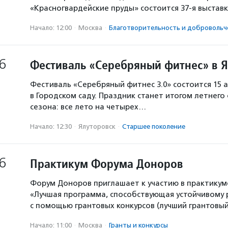
«Красногвардейские пруды» состоится 37-я выстав
Начало: 12:00
·
Москва
·
Благотвори­тель­ность и доброволь­ч
6
Фестиваль «Серебряный фитнес» в 
Фестиваль «Серебряный фитнес 3.0» состоится 15 а
в Городском саду. Праздник станет итогом летнего
сезона: все лето на четырех…
Начало: 12:30
·
Ялуторовск
·
Старшее поколение
6
Практикум Форума Доноров
Форум Доноров приглашает к участию в практикум
«Лучшая программа, способствующая устойчивому
с помощью грантовых конкурсов (лучший грантовый 
Начало: 11:00
·
Москва
·
Гранты и конкурсы