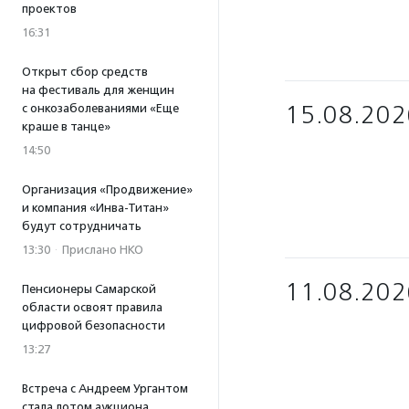
проектов
16:31
Открыт сбор средств
на фестиваль для женщин
15.08.202
с онкозаболеваниями «Еще
краше в танце»
14:50
Организация «Продвижение»
и компания «Инва-Титан»
будут сотрудничать
13:30
·
Прислано НКО
11.08.202
Пенсионеры Самарской
области освоят правила
цифровой безопасности
13:27
Встреча с Андреем Ургантом
стала лотом аукциона