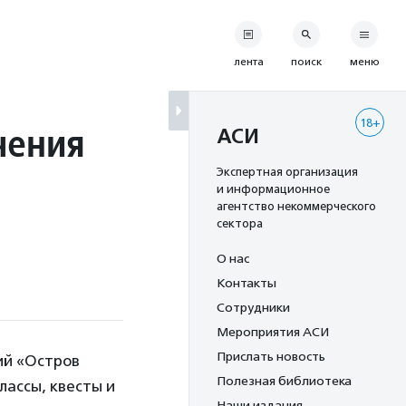
лента
поиск
меню
18+
чения
АСИ
Экспертная организация
и информационное
агентство некоммерческого
сектора
О нас
Контакты
Сотрудники
Мероприятия АСИ
Прислать новость
ий «Остров
Полезная библиотека
лассы, квесты и
Наши издания