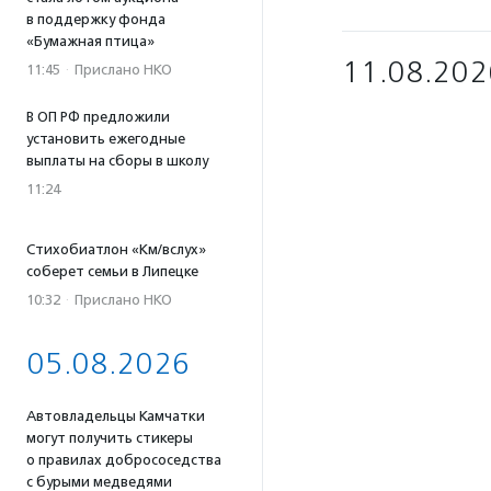
в поддержку фонда
«Бумажная птица»
11.08.202
11:45
·
Прислано НКО
В ОП РФ предложили
установить ежегодные
выплаты на сборы в школу
11:24
Стихобиатлон «Км/вслух»
соберет семьи в Липецке
10:32
·
Прислано НКО
05.08.2026
Автовладельцы Камчатки
могут получить стикеры
о правилах добрососедства
с бурыми медведями