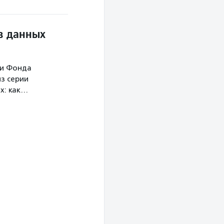
в данных
ми Фонда
з серии
х: как…