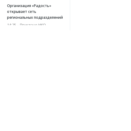
Организация «Радость»
открывает сеть
региональных подразделений
14:25
·
Прислано НКО
Московский юбилейный забег
«Без границ» прошел в стиле
ретро
13:30
·
Прислано НКО
Совфед поддержал
инициативу о бесплатной
юридической помощи
сиротам старше 23 лет
13:19
Президент РФ подписал
закон о новых мерах
Об агентстве
поддержки молодежных
НКО
Об агентстве