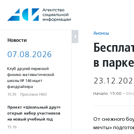
Перейти
к
содержанию
Анонсы
Новости
Беспла
07.08.2026
в парк
Клуб друзей пермской
физико-математической
23.12.202
школы № 146 ищет
фандрайзера
Начало: 15:00
·
Мос
15:35
·
Прислано НКО
Проект «Школьный друг»
открыл набор участников
От снежного бо
на новый учебный год
мечты» подготов
15:16