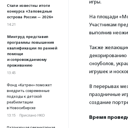
игры.
Стали известны итоги
конкурса «Заповедные
На площади «Мо
острова России — 2026»
Участникам пре
14:21
выполнив неожи
Минтруд представил
программы повышения
Также желающие 
квалификации по ранней
помощи
декорированию 
и сопровождаемому
сноуболов, укр
проживанию
игрушек и носков
13:45
Фонд «Катрен» поможет
В перерывах ме
внедрить современные
праздничные игр
подходы к детской
создание портр
реабилитации
в Новосибирске
13:15
·
Прислано НКО
Время провед
Патриаршая гуманитарная