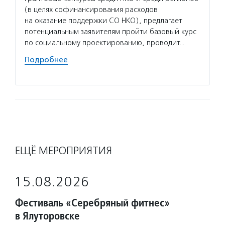
провод
(в целях софинансирования расходов
бухуче
на оказание поддержки СО НКО), предлагает
НКО, о
потенциальным заявителям пройти базовый курс
обзоры
по социальному проектированию, проводит…
и комм
Подробнее
Подро
ЕЩЁ МЕРОПРИЯТИЯ
15.08.2026
Фестиваль «Серебряный фитнес»
в Ялуторовске