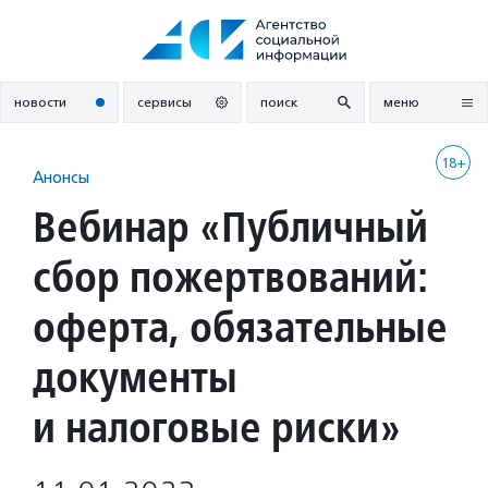
Перейти
к
содержанию
новости
сервисы
поиск
меню
18+
Анонсы
Вебинар «Публичный
сбор пожертвований:
оферта, обязательные
документы
и налоговые риски»