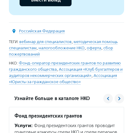
Внести вклад
Российская Федерация
ТЕГИ:
вебинар для специалистов
,
методическая помощь
специалистам
,
налогообложение НКО
,
оферта
,
сбор
пожертвований
НКО:
Фонд-оператор президентских грантов по развитию
гражданского общества
,
Ассоциация «Клуб бухгалтеров и
аудиторов некоммерческих организаций»
,
Ассоциация
«Юристы за гражданское общество»
Узнайте больше в каталоге НКО
Фонд президентских грантов
Клуб 
неком
Услуги:
Фонд президентских грантов проводит
Услуг
грантовые конкурсы среди НКО и среди регионов