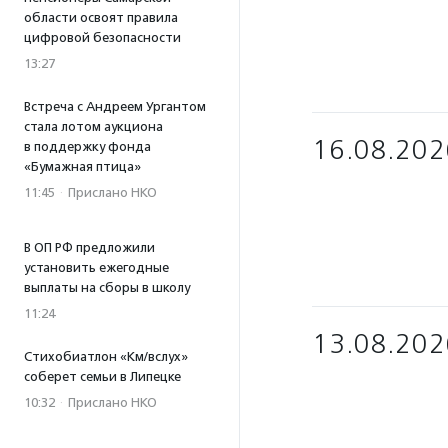
области освоят правила
цифровой безопасности
13:27
Встреча с Андреем Ургантом
стала лотом аукциона
16.08.202
в поддержку фонда
«Бумажная птица»
11:45
·
Прислано НКО
В ОП РФ предложили
установить ежегодные
выплаты на сборы в школу
11:24
13.08.202
Стихобиатлон «Км/вслух»
соберет семьи в Липецке
10:32
·
Прислано НКО