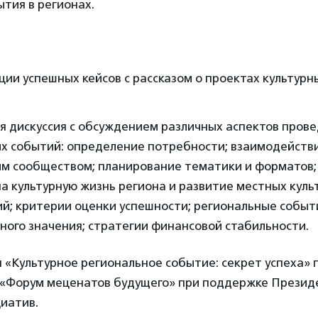
ытия в регионах.
ии успешных кейсов с рассказом о проектах культурн
я дискуссия с обсуждением различных аспектов пров
ых событий: определение потребности; взаимодейств
ым сообществом; планирование тематики и форматов;
а культурную жизнь региона и развитие местных куль
й; критерии оценки успешности; региональные событ
ого значения; стратегии финансовой стабильности.
 «Культурное региональное событие: секрет успеха» 
 «Форум меценатов будущего» при поддержке Презид
иатив.