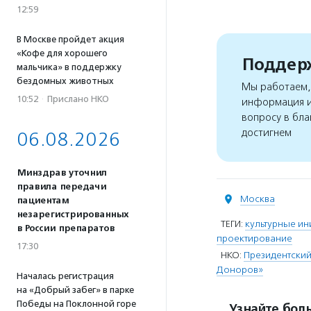
12:59
В Москве пройдет акция
«Кофе для хорошего
Поддерж
мальчика» в поддержку
бездомных животных
Мы работаем, 
10:52
·
Прислано НКО
информация и
вопросу в бла
достигнем
06.08.2026
Минздрав уточнил
правила передачи
Москва
пациентам
незарегистрированных
ТЕГИ:
культурные и
в России препаратов
проектирование
17:30
НКО:
Президентский
Доноров»
Началась регистрация
на «Добрый забег» в парке
Победы на Поклонной горе
Узнайте боль