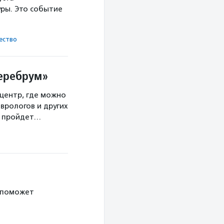
ры. Это событие
ест­во
Церебрум»
центр, где можно
врологов и других
а пройдет…
 поможет