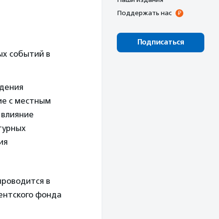
Поддержать нас
Подписаться
ых событий в
едения
ие с местным
 влияние
турных
ия
проводится в
ентского фонда