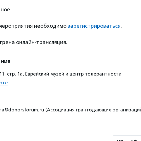
ное.
 мероприятия необходимо
зарегистрироваться
.
трена онлайн-трансляция.
ения
 11, стр. 1а, Еврейский музей и центр толерантности
рте
ina@donorsforum.ru (Ассоциация грантодающих организац