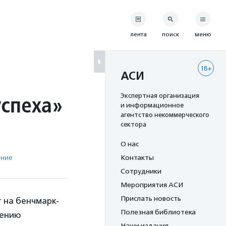
лента
поиск
меню
18+
АСИ
успеха»
Экспертная организация
и информационное
агентство некоммерческого
сектора
О нас
ение
Контакты
Сотрудники
Мероприятия АСИ
Прислать новость
 на бенчмарк-
Полезная библиотека
дению
Наши издания