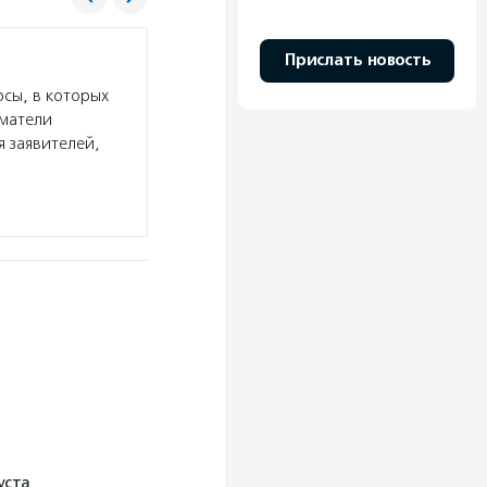
Форум Доноров
Прислать новость
сы, в которых
Услуги:
Форум Доноров проводит всероссийск
иматели
и конкурс фотографий и историй о благотвор
я заявителей,
выявляет лучшие практики корпоративной бла
проводит ежегодную конференцию…
Подробнее
уста