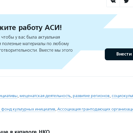
ите работу АСИ!
чтобы у вас была актуальная
 полезные материалы по любому
готворительности. Вместе мы этого
Внести
нициативы
,
меценатская деятельность
,
развитие регионов
,
социокуль
 фонд культурных инициатив
,
Ассоциация грантодающих организац
ше в каталоге НКО