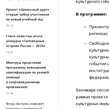
культурного соб
Проект «Школьный друг»
В программе:
открыл набор участников
на новый учебный год
15:16
Презентац
регионах.
Стали известны итоги
конкурса «Заповедные
Свободна
острова России — 2026»
культурн
14:21
культурн
Минтруд представил
события н
программы повышения
институци
квалификации по ранней
федеральн
помощи
и сопровождаемому
проживанию
Бенчмарк-сессия
13:45
рамках проекта
культурных иниц
Фонд «Катрен» поможет
внедрить современные