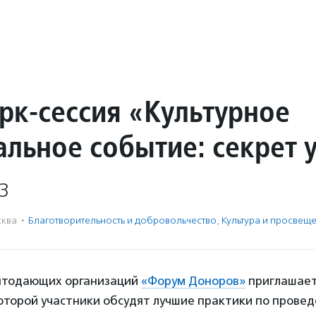
рк-сессия «Культурное
альное событие: секрет 
3
ква
·
Благотвори­тель­ность и доброволь­чест­во
,
Культура и просвещ
нтодающих организаций
«Форум Доноров»
приглашает
которой участники обсудят лучшие практики по прове