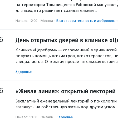
на территории Товарищества Рябовской мануфакту
для всех, кто развивает созидательные…
Начало: 12:00
·
Москва
·
Благотвори­тель­ность и доброволь­ч
6
День открытых дверей в клинике «
Клиника «Церебрум» — современный медицинский 
получить помощь психиатров, психотерапевтов, не
специалистов. Открытая просветительская встреч
Здоровье
6
«Живая линия»: открытый лекторий
Бесплатный еженедельный лекторий о психологии
взглянуть на собственную жизнь под другим углом.
Начало: 19:00
·
Онлайн
·
Здоровье