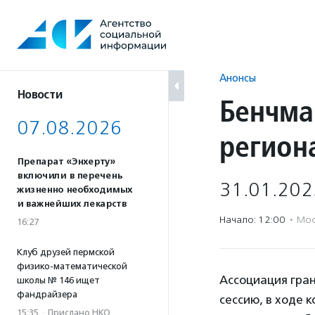
Перейти
к
содержанию
Анонсы
Новости
Бенчма
07.08.2026
регион
Препарат «Энхерту»
включили в перечень
31.01.202
жизненно необходимых
и важнейших лекарств
Начало: 12:00
·
Мос
16:27
Клуб друзей пермской
физико-математической
Ассоциация гра
школы № 146 ищет
фандрайзера
сессию, в ходе 
15:35
·
Прислано НКО