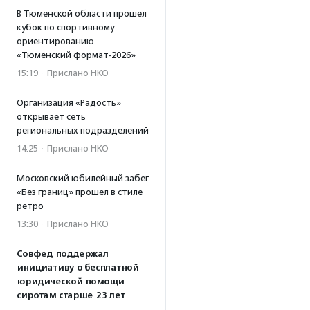
В Тюменской области прошел
кубок по спортивному
ориентированию
«Тюменский формат-2026»
15:19
·
Прислано НКО
Организация «Радость»
открывает сеть
региональных подразделений
14:25
·
Прислано НКО
Московский юбилейный забег
«Без границ» прошел в стиле
ретро
13:30
·
Прислано НКО
Совфед поддержал
инициативу о бесплатной
юридической помощи
сиротам старше 23 лет