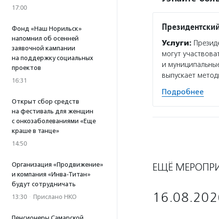
17:00
Президентский
Фонд «Наш Норильск»
напомнил об осенней
Услуги:
Президе
заявочной кампании
могут участвова
на поддержку социальных
и муниципальные
проектов
выпускает мето
16:31
Подробнее
Открыт сбор средств
на фестиваль для женщин
с онкозаболеваниями «Еще
краше в танце»
14:50
Организация «Продвижение»
ЕЩЁ МЕРОПР
и компания «Инва-Титан»
будут сотрудничать
16.08.202
13:30
·
Прислано НКО
Пенсионеры Самарской