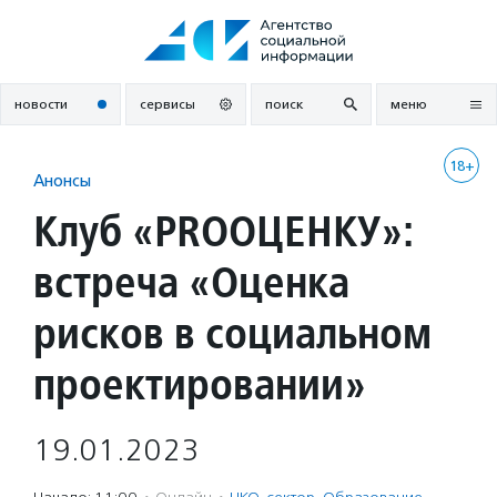
Перейти
к
содержанию
новости
сервисы
поиск
меню
18+
Анонсы
Клуб «PROОЦЕНКУ»:
встреча «Оценка
рисков в социальном
проектировании»
19.01.2023