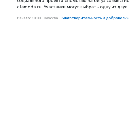
социального проекта «Помогаю на бегу» совместн
с lamoda.ru. Участники могут выбрать одну из дву
Начало: 10:00
·
Москва
·
Благотвори­тель­ность и доброволь­ч