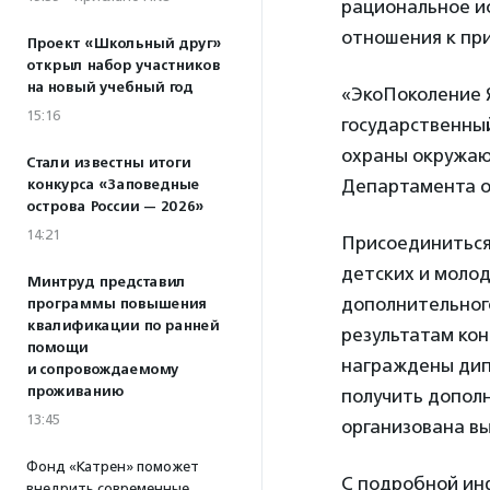
рациональное ис
отношения к при
Проект «Школьный друг»
открыл набор участников
на новый учебный год
«ЭкоПоколение 
15:16
государственны
охраны окружаю
Стали известны итоги
Департамента о
конкурса «Заповедные
острова России — 2026»
14:21
Присоединиться
детских и моло
Минтруд представил
дополнительного
программы повышения
квалификации по ранней
результатам кон
помощи
награждены дип
и сопровождаемому
проживанию
получить дополн
13:45
организована вы
Фонд «Катрен» поможет
С подробной ин
внедрить современные