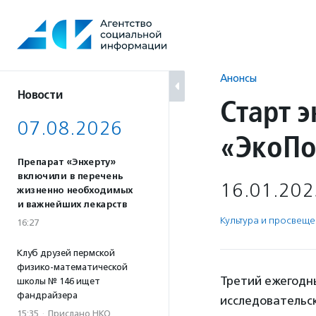
Перейти
к
содержанию
Анонсы
Новости
Старт 
07.08.2026
«ЭкоПо
Препарат «Энхерту»
включили в перечень
16.01.202
жизненно необходимых
и важнейших лекарств
Культура и просвещ
16:27
Клуб друзей пермской
физико-математической
Третий ежегодн
школы № 146 ищет
фандрайзера
исследовательск
15:35
·
Прислано НКО