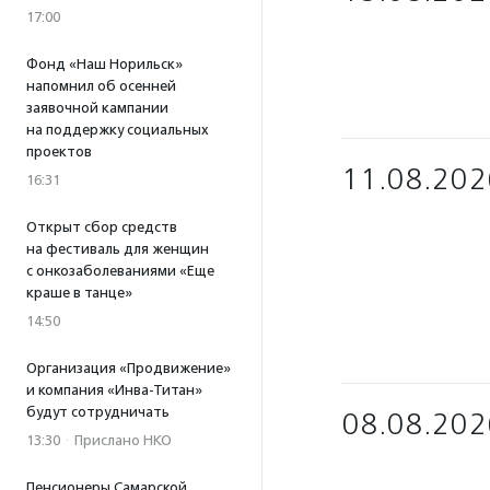
17:00
Фонд «Наш Норильск»
напомнил об осенней
заявочной кампании
на поддержку социальных
проектов
11.08.202
16:31
Открыт сбор средств
на фестиваль для женщин
с онкозаболеваниями «Еще
краше в танце»
14:50
Организация «Продвижение»
и компания «Инва-Титан»
будут сотрудничать
08.08.202
13:30
·
Прислано НКО
Пенсионеры Самарской