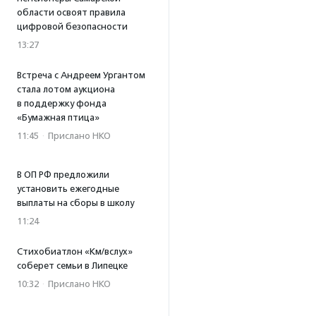
области освоят правила
цифровой безопасности
13:27
Встреча с Андреем Ургантом
стала лотом аукциона
в поддержку фонда
«Бумажная птица»
11:45
·
Прислано НКО
В ОП РФ предложили
установить ежегодные
выплаты на сборы в школу
11:24
Стихобиатлон «Км/вслух»
соберет семьи в Липецке
10:32
·
Прислано НКО