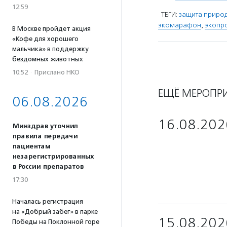
12:59
ТЕГИ:
защита приро
экомарафон
,
экопр
В Москве пройдет акция
«Кофе для хорошего
мальчика» в поддержку
бездомных животных
10:52
·
Прислано НКО
ЕЩЁ МЕРОПР
06.08.2026
16.08.202
Минздрав уточнил
правила передачи
пациентам
незарегистрированных
в России препаратов
17:30
Началась регистрация
на «Добрый забег» в парке
15.08.202
Победы на Поклонной горе