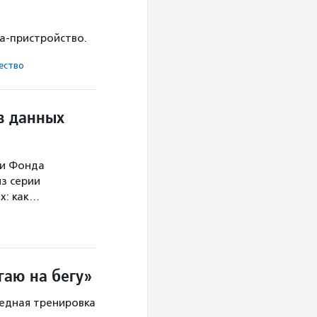
ка-пристройство.
ест­во
в данных
ми Фонда
з серии
х: как…
гаю на бегу»
редная тренировка