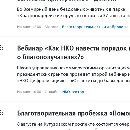
Во Всемирный день бездомных животных в парке
«Красногвардейские пруды» состоится 37-я выстав
Начало: 12:00
·
Москва
·
Благотвори­тель­ность и доброволь­ч
6
Вебинар «Как НКО навести порядок 
о благополучателях?»
Школа управления некоммерческими организация
президентских грантов проведет второй вебинар и
«НКО.Цифровизация» — «От анкеты до базы данны
Начало: 10:00
·
Онлайн
·
НКО-сектор
6
Благотворительная пробежка «Помо
8 августа на Кутузовском проспекте состоится оче