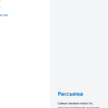
о
х…
ест­во
Рассылка
Cамые свежие новости,
лучшие материалы в вашем