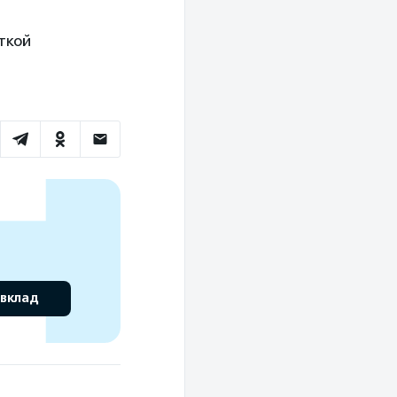
ткой
 вклад