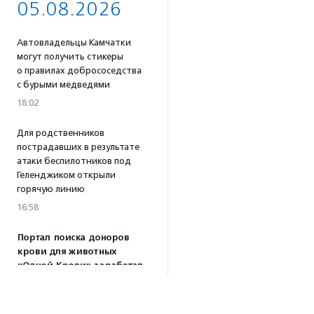
05.08.2026
Автовладельцы Камчатки
могут получить стикеры
о правилах добрососедства
с бурыми медведями
18:02
Для родственников
пострадавших в результате
атаки беспилотников под
Геленджиком открыли
горячую линию
16:58
Портал поиска доноров
крови для животных
«Одной Крови» заработал
по всей России
16:53