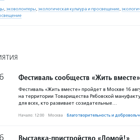
ды
,
эковолонтеры
,
экологическая культура и просвещение
,
экологи
освещение
ИЯТИЯ
6
Фестиваль сообществ «Жить вместе»
Фестиваль «Жить вместе» пройдет в Москве 16 авг
на территории Товарищества Рябовской мануфакту
для всех, кто развивает созидательные…
Начало: 12:00
·
Москва
·
Благотвори­тель­ность и доброволь­ч
6
Выставка-пристройство «Домой!»