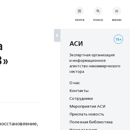
лента
поиск
меню
18+
а
АСИ
3»
Экспертная организация
и информационное
агентство некоммерческого
сектора
О нас
Контакты
Сотрудники
Мероприятия АСИ
Прислать новость
Полезная библиотека
восстановление,
Наши издания