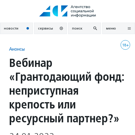
Перейти
к
содержанию
новости
сервисы
поиск
меню
18+
Анонсы
Вебинар
«Грантодающий фонд:
неприступная
крепость или
ресурсный партнер?»