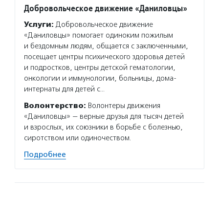
Добровольческое движение «Даниловцы»
Благо
Потан
Услуги:
Добровольческое движение
Услуг
«Даниловцы» помогает одиноким пожилым
Потани
и бездомным людям, общается с заключенными,
эндаум
посещает центры психического здоровья детей
компет
и подростков, центры детской гематологии,
деятел
онкологии и иммунологии, больницы, дома-
в пери
интернаты для детей с…
практи
Волонтерство:
Волонтеры движения
Подро
«Даниловцы» — верные друзья для тысяч детей
и взрослых, их союзники в борьбе с болезнью,
сиротством или одиночеством.
Подробнее