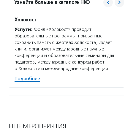
Узнайте больше в каталоге НКО
Холокост
Росси
Услуги:
Фонд «Холокост» проводит
Услуг
образовательные программы, призванные
органи
сохранить память о жертвах Холокоста, издает
детей,
книги, организует международные научные
семей 
конференции и образовательные семинары для
програ
педагогов, международные конкурсы работ
с РАС,
о Холокосте и международные конференции…
Подро
Подробнее
ЕЩЁ МЕРОПРИЯТИЯ