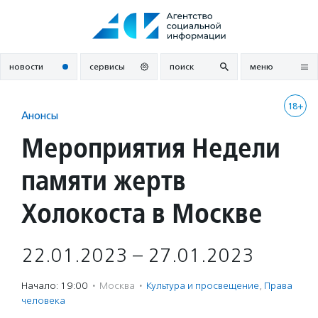
Перейти
к
содержанию
новости
сервисы
поиск
меню
18+
Анонсы
Мероприятия Недели
памяти жертв
Холокоста в Москве
22.01.2023 – 27.01.2023
Начало: 19:00
·
Москва
·
Культура и просвещение
,
Права
человека