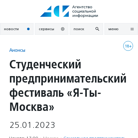
Перейти
к
содержанию
новости
сервисы
поиск
меню
18+
Анонсы
Студенческий
предпринимательский
фестиваль «Я-Ты-
Москва»
25.01.2023