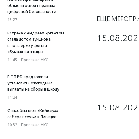
области освоят правила
цифровой безопасности
ЕЩЁ МЕРОПР
13:27
Встреча с Андреем Ургантом
15.08.202
стала лотом аукциона
в поддержку фонда
«Бумажная птица»
11:45
·
Прислано НКО
В ОП РФ предложили
установить ежегодные
выплаты на сборы в школу
11:24
15.08.202
Стихобиатлон «Км/вслух»
соберет семьи в Липецке
10:32
·
Прислано НКО