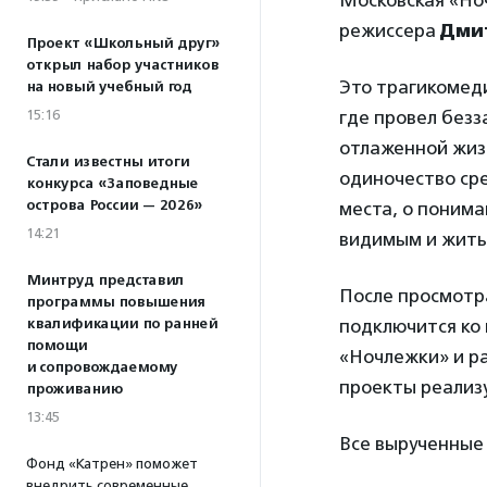
Московская «Но
режиссера
Дми
Проект «Школьный друг»
открыл набор участников
Это трагикомеди
на новый учебный год
15:16
где провел безз
отлаженной жиз
Стали известны итоги
одиночество сре
конкурса «Заповедные
острова России — 2026»
места, о понима
14:21
видимым и жить 
Минтруд представил
После просмотр
программы повышения
квалификации по ранней
подключится ко 
помощи
«Ночлежки» и ра
и сопровождаемому
проекты реализу
проживанию
13:45
Все вырученные
Фонд «Катрен» поможет
внедрить современные