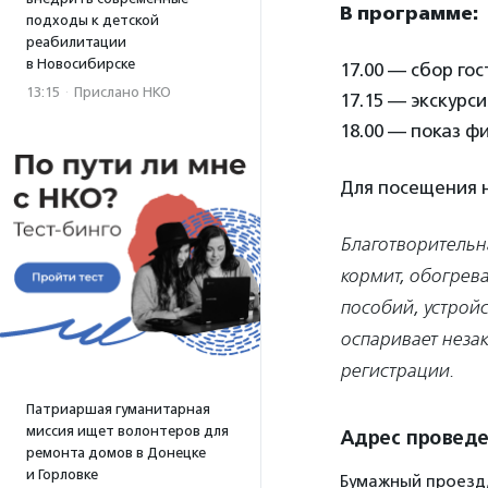
В программе:
подходы к детской
реабилитации
в Новосибирске
17.00 — сбор го
13:15
·
Прислано НКО
17.15 — экскурс
18.00 — показ ф
Для посещения
Благотворительн
кормит, обогрев
пособий, устрой
оспаривает неза
регистрации.
Патриаршая гуманитарная
миссия ищет волонтеров для
Адрес провед
ремонта домов в Донецке
и Горловке
Бумажный проезд, 