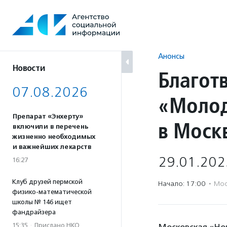
Перейти
к
содержанию
Анонсы
Новости
Благот
07.08.2026
«Молод
Препарат «Энхерту»
в Моск
включили в перечень
жизненно необходимых
и важнейших лекарств
29.01.202
16:27
Клуб друзей пермской
Начало: 17:00
·
Мос
физико-математической
школы № 146 ищет
фандрайзера
15:35
·
Прислано НКО