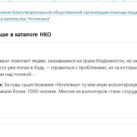
илиал благотворительной общественной организации помощи лица
а жительства "Ночлежка"
ше в каталоге НКО
ка» помогает людям, оказавшимся на грани бездомности, не ок
 кто уже попал в беду, — справиться с проблемами, из-за которы
ши над головой.…
о:
За годы существования «Ночлежки» ту или иную волонтерск
вали более 1000 человек. Многие из волонтеров стали сотру