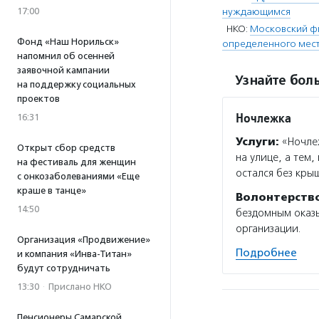
17:00
нуждающимся
НКО:
Московский ф
Фонд «Наш Норильск»
определенного мест
напомнил об осенней
заявочной кампании
Узнайте боль
на поддержку социальных
проектов
Ночлежка
16:31
Услуги:
«Ночлеж
Открыт сбор средств
на улице, а тем,
на фестиваль для женщин
остался без кры
с онкозаболеваниями «Еще
краше в танце»
Волонтерств
14:50
бездомным оказы
организации.
Организация «Продвижение»
Подробнее
и компания «Инва-Титан»
будут сотрудничать
13:30
·
Прислано НКО
Пенсионеры Самарской