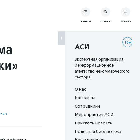
лента
поиск
меню
18+
ма
АСИ
ки»
Экспертная организация
и информационное
агентство некоммерческого
сектора
О нас
Контакты
Сотрудники
ение
Мероприятия АСИ
Прислать новость
Полезная библиотека
Наши издания