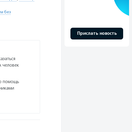
м без
Прислать новость
азаться
х человек
ую помощь
дниками