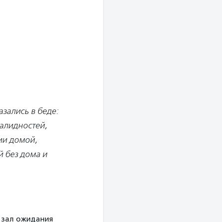
зались в беде:
валидностей,
ии домой,
 без дома и
, зал ожидания