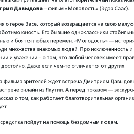
члежка» приглашает на благотворительный показ нов
трия Давыдова
– фильм «Молодость» (Эдэр Саас).
я о герое Васе, который возвращается на свою малую 
аботную юность. Его бывшие одноклассники стабильн
нью и боятся любых перемен. «Молодость» — история
ди множества знакомых людей. Про исключенность и 
нии и уважении – о том, что любой человек имеет пра
достойно. Даже если чем-то отличается от других.
а фильма зрителей ждет встреча Дмитрием Давыдов
встрече онлайн из Якутии. А перед показом — экскурс
ссказ о том, как работает благотворительная организ
ет.
 средства пойдут на помощь бездомным людям.