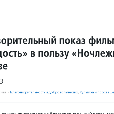
ворительный показ филь
ость» в пользу «Ночлеж
ве
3
ква
·
Благотвори­тель­ность и доброволь­чест­во
,
Культура и просвещ