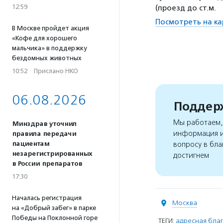
12:59
(проезд до ст.м.
Посмотреть на ка
В Москве пройдет акция
«Кофе для хорошего
мальчика» в поддержку
бездомных животных
10:52
·
Прислано НКО
06.08.2026
Поддерж
Мы работаем, 
Минздрав уточнил
информация и
правила передачи
пациентам
вопросу в бла
незарегистрированных
достигнем
в России препаратов
17:30
Началась регистрация
Москва
на «Добрый забег» в парке
Победы на Поклонной горе
ТЕГИ:
адресная благ