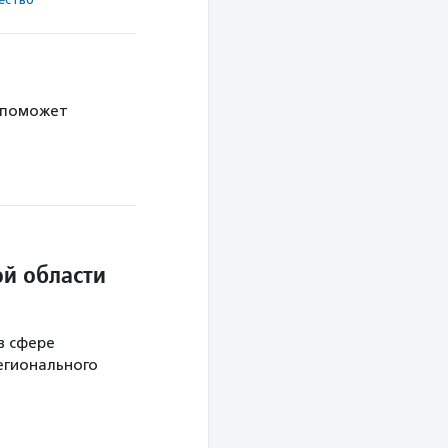
 поможет
й области
в сфере
егионального