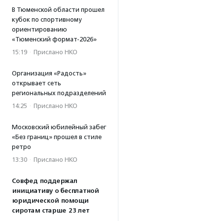
В Тюменской области прошел
кубок по спортивному
ориентированию
«Тюменский формат-2026»
15:19
·
Прислано НКО
Организация «Радость»
открывает сеть
региональных подразделений
14:25
·
Прислано НКО
Московский юбилейный забег
«Без границ» прошел в стиле
ретро
13:30
·
Прислано НКО
Совфед поддержал
инициативу о бесплатной
юридической помощи
сиротам старше 23 лет