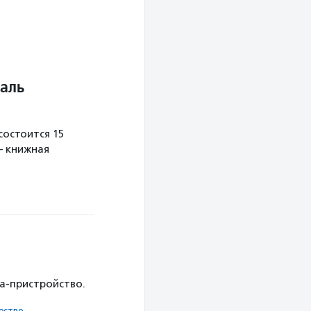
аль
остоится 15
— книжная
ка-пристройство.
ест­во