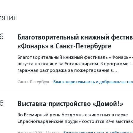
ИЯТИЯ
6
Благотворительный книжный фестив
«Фонарь» в Санкт-Петербурге
Благотворительный книжный фестиваль «Фонарь» с
августа на поляне за Упсала-цирком. В программе 
гаражная распродажа за пожертвования в…
Санкт-Петербург
·
Благотвори­тель­ность и доброволь­чест­во
6
Выставка-пристройство «Домой!»
Во Всемирный день бездомных животных в парке
«Красногвардейские пруды» состоится 37-я выстав
Начало: 12:00
·
Москва
·
Благотвори­тель­ность и доброволь­ч