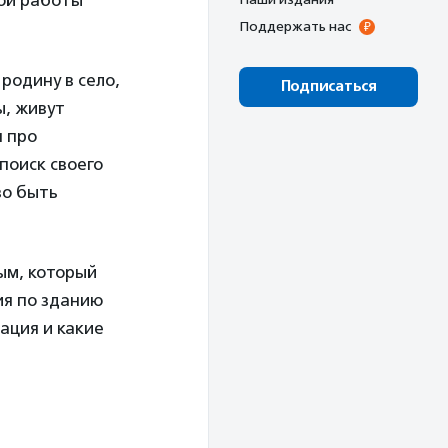
ой работы
Поддержать нас
родину в село,
Подписаться
ы, живут
 про
поиск своего
во быть
ым, который
ия по зданию
ация и какие