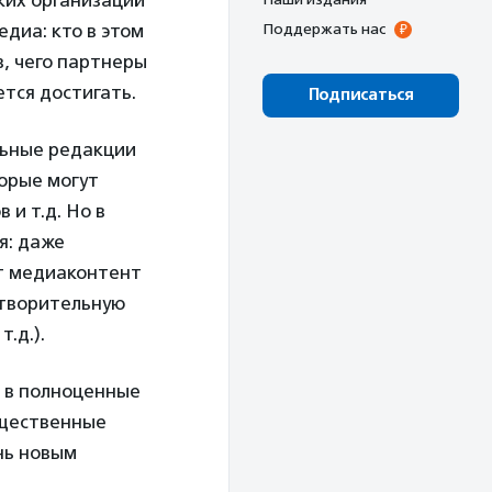
ких организаций
диа: кто в этом
Поддержать нас
в, чего партнеры
ется достигать.
Подписаться
льные редакции
орые могут
и т.д. Но в
я: даже
т медиаконтент
отворительную
.д.).
я в полноценные
бщественные
нь новым