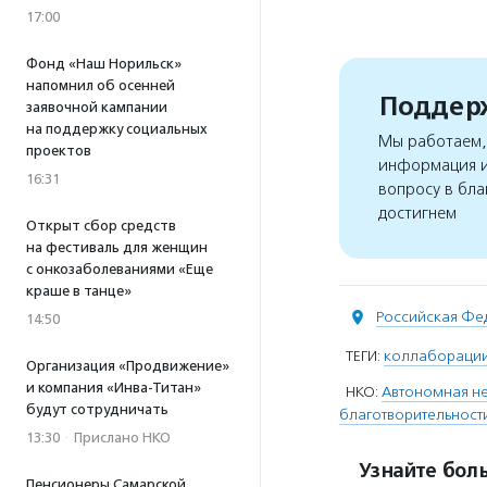
17:00
Фонд «Наш Норильск»
напомнил об осенней
Поддерж
заявочной кампании
на поддержку социальных
Мы работаем, 
проектов
информация и
16:31
вопросу в бла
достигнем
Открыт сбор средств
на фестиваль для женщин
с онкозаболеваниями «Еще
краше в танце»
Российская Фе
14:50
ТЕГИ:
коллаборации
Организация «Продвижение»
и компания «Инва-Титан»
НКО:
Автономная не
будут сотрудничать
благотворительност
13:30
·
Прислано НКО
Узнайте боль
Пенсионеры Самарской