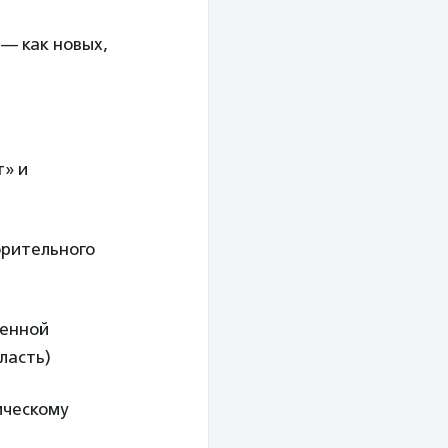
 — как новых,
т» и
орительного
венной
ласть)
ическому