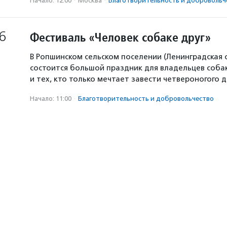
Начало: 12:00
·
Москва
·
Благотвори­тель­ность и доброволь­ч
6
Фестиваль «Человек собаке друг»
В Ропшинском сельском поселении (Ленинградская 
состоится большой праздник для владельцев собак
и тех, кто только мечтает завести четвероногого д
Начало: 11:00
·
Благотвори­тель­ность и доброволь­чест­во