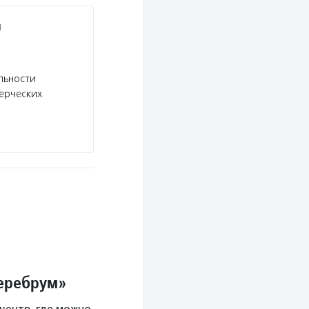
и
льности
ерческих
Церебрум»