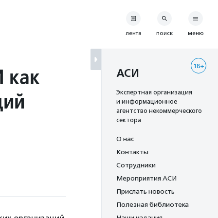
лента
поиск
меню
18+
 как
АСИ
ций
Экспертная организация
и информационное
агентство некоммерческого
сектора
О нас
Контакты
Сотрудники
Мероприятия АСИ
Прислать новость
Полезная библиотека
Наши издания