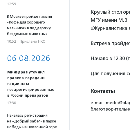
12:59
Круглый стол ор
В Москве пройдет акция
МГУ имени М.В.
«Кофе для хорошего
«Журналистика в
мальчика» в поддержку
бездомных животных
10:52
·
Прислано НКО
Встреча пройде
06.08.2026
Начало в 12.30 (
Минздрав уточнил
Для получения 
правила передачи
пациентам
незарегистрированных
Контакты
в России препаратов
e-mail: media@bla
17:30
благотворительно
Началась регистрация
на «Добрый забег» в парке
Победы на Поклонной горе