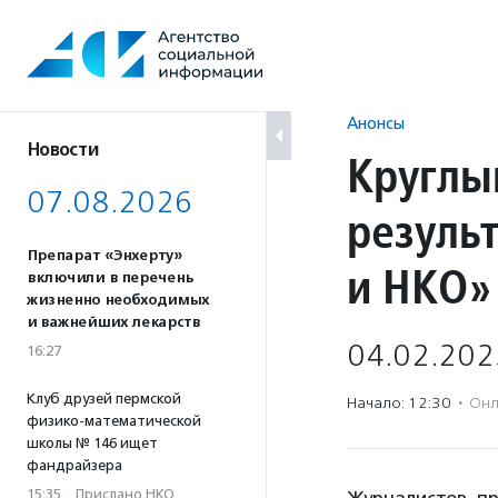
Перейти
к
содержанию
Анонсы
Новости
Круглы
07.08.2026
резуль
Препарат «Энхерту»
и НКО»
включили в перечень
жизненно необходимых
и важнейших лекарств
04.02.202
16:27
Клуб друзей пермской
Начало: 12:30
·
Онл
физико-математической
школы № 146 ищет
фандрайзера
15:35
·
Прислано НКО