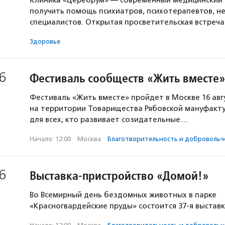
Клиника «Церебрум» — современный медицинский 
получить помощь психиатров, психотерапевтов, не
специалистов. Открытая просветительская встреч
Здоровье
6
Фестиваль сообществ «Жить вместе»
Фестиваль «Жить вместе» пройдет в Москве 16 авг
на территории Товарищества Рябовской мануфакту
для всех, кто развивает созидательные…
Начало: 12:00
·
Москва
·
Благотвори­тель­ность и доброволь­ч
6
Выставка-пристройство «Домой!»
Во Всемирный день бездомных животных в парке
«Красногвардейские пруды» состоится 37-я выстав