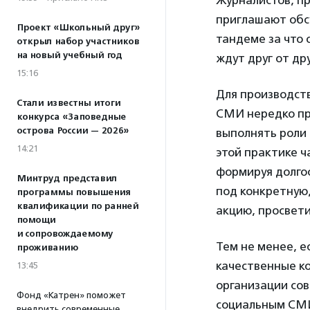
Журналистов, п
приглашают обс
Проект «Школьный друг»
тандеме за что 
открыл набор участников
на новый учебный год
ждут друг от др
15:16
Для производст
Стали известны итоги
СМИ нередко пр
конкурса «Заповедные
острова России — 2026»
выполнять роли 
14:21
этой практике 
формируя долго
Минтруд представил
под конкретную,
программы повышения
квалификации по ранней
акцию, просвети
помощи
и сопровождаемому
Тем не менее, 
проживанию
качественные к
13:45
организации со
Фонд «Катрен» поможет
социальным СМИ
внедрить современные