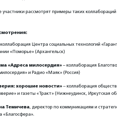
е участники рассмотрят примеры таких коллабораций
смотрения:
 коллаборация Центра социальных технологий «Гаран
нии «Поморье» (Архангельск)
ма «Адреса милосердия»
– коллаборация Благотв
илосердия» и Радио «Маяк» (Россия)
верия: хорошие новости»
– коллаборация общест
верие» и газеты «Тракт» (Нижнеудинск, Иркутская об
на Темичева
, директор по коммуникациям и стратег
а «Благосфера».