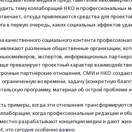
реподавателей медиа и представителей некоммерчес
удить тему коллабораций НКО и профессиональных ме
отвечает, откуда привлекаются средства для проекто
уга в первую очередь, каких социальных эффектов уда
ва качественного социального контента профессиона
ивлекают различные общественные организации, кот
ньюсмейкеров, экспертов, информационных партнеров 
чаще превалирует проектный характер взаимодействи
срочные партнерские отношения, СМИ и НКО создаю
 ограниченную во времени, задачу (конкретную благ
тельскую программу, материал об острой проблеме и т
есть примеры, когда эти отношения трансформируютс
оллаборации, когда профессиональные редакции и о
вместно разрабатывают концепции медиа и дают жиз
, что сегодня особенно важно.