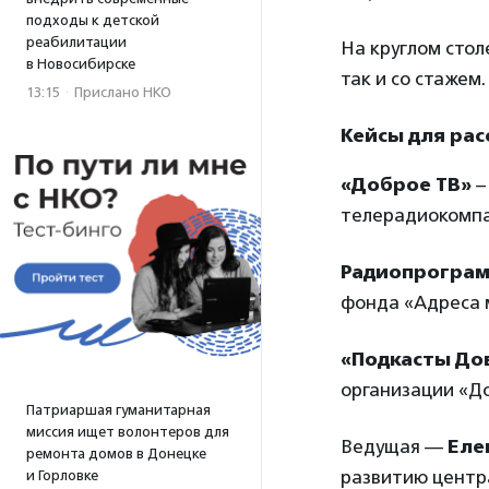
подходы к детской
реабилитации
На круглом стол
в Новосибирске
так и со стажем.
13:15
·
Прислано НКО
Кейсы для рас
«Доброе ТВ»
–
телерадиокомпа
Радиопрограм
фонда «Адреса м
«Подкасты До
организации «До
Патриаршая гуманитарная
миссия ищет волонтеров для
Ведущая —
Еле
ремонта домов в Донецке
развитию центр
и Горловке