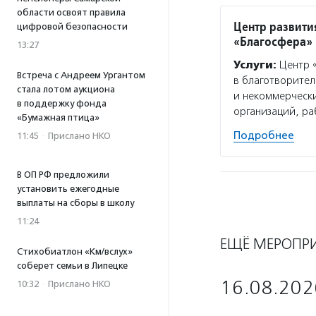
области освоят правила
Центр развити
цифровой безопасности
«Благосфера»
13:27
Услуги:
Центр «
Встреча с Андреем Ургантом
в благотворител
стала лотом аукциона
и некоммерчески
в поддержку фонда
организаций, р
«Бумажная птица»
Подробнее
11:45
·
Прислано НКО
В ОП РФ предложили
установить ежегодные
выплаты на сборы в школу
11:24
ЕЩЁ МЕРОПР
Стихобиатлон «Км/вслух»
соберет семьи в Липецке
16.08.202
10:32
·
Прислано НКО