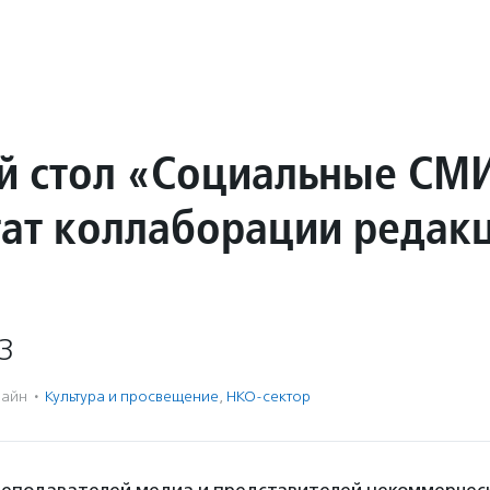
й стол «Социальные СМИ
тат коллаборации редак
3
айн
·
Культура и просвещение
,
НКО-сектор