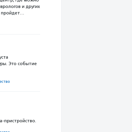
центр, где можно
врологов и других
а пройдет…
уста
ры. Это событие
ест­во
ка-пристройство.