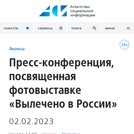
Перейти
к
содержанию
новости
сервисы
поиск
меню
18+
Анонсы
Пресс-конференция,
посвященная
фотовыставке
«Вылечено в России»
02.02.2023