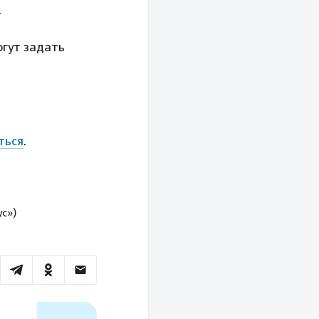
.
огут задать
ться
.
с»)