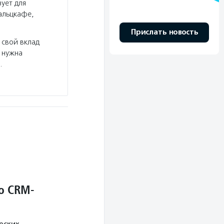
ует для
альцкафе,
Прислать новость
 свой вклад
 нужна
…
о CRM-