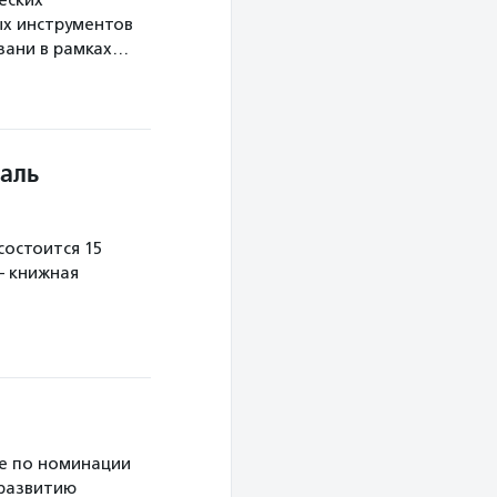
еских
х инструментов
язани в рамках…
аль
остоится 15
— книжная
е по номинации
 развитию