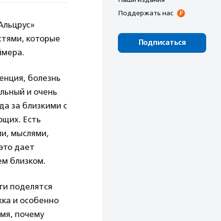
Поддержать нас
Альцрус»
стями, которые
Подписаться
ймера.
енция, болезнь
ельный и очень
да за близкими с
щих. Есть
ми, мыслями,
это дает
ем близком.
ги поделятся
жка и особенно
мя, почему