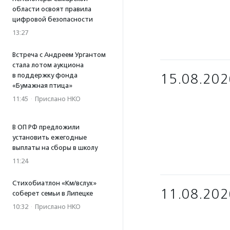
области освоят правила
цифровой безопасности
13:27
Встреча с Андреем Ургантом
стала лотом аукциона
15.08.202
в поддержку фонда
«Бумажная птица»
11:45
·
Прислано НКО
В ОП РФ предложили
установить ежегодные
выплаты на сборы в школу
11:24
Стихобиатлон «Км/вслух»
11.08.202
соберет семьи в Липецке
10:32
·
Прислано НКО