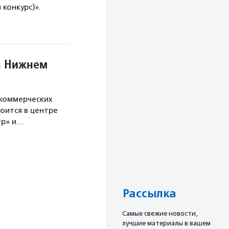
конкурс)».
в Нижнем
екоммерческих
оится в центре
тр» и…
Рассылка
Cамые свежие новости,
лучшие материалы в вашем