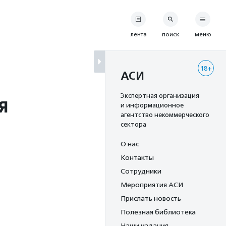
лента
поиск
меню
18+
АСИ
я
Экспертная организация
и информационное
агентство некоммерческого
сектора
О нас
Контакты
Сотрудники
Мероприятия АСИ
Прислать новость
Полезная библиотека
Наши издания