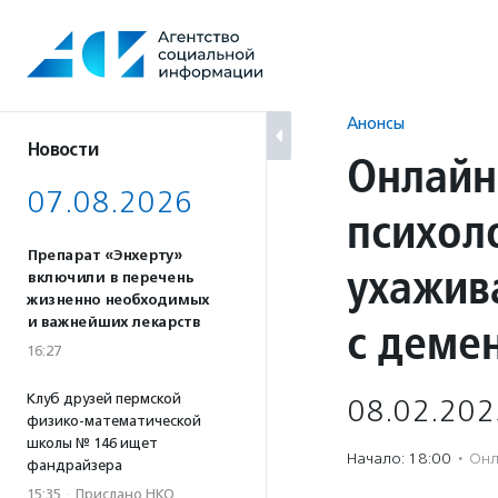
Перейти
к
содержанию
Анонсы
Новости
Онлайн
07.08.2026
психол
Препарат «Энхерту»
ухажив
включили в перечень
жизненно необходимых
с деме
и важнейших лекарств
16:27
Клуб друзей пермской
08.02.202
физико-математической
школы № 146 ищет
Начало: 18:00
·
Онл
фандрайзера
15:35
·
Прислано НКО