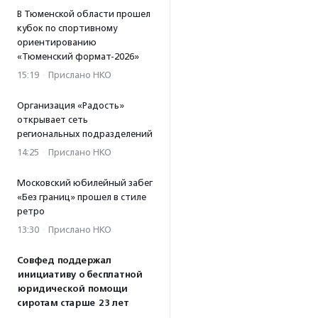
В Тюменской области прошел
кубок по спортивному
ориентированию
«Тюменский формат-2026»
15:19
·
Прислано НКО
Организация «Радость»
открывает сеть
региональных подразделений
14:25
·
Прислано НКО
Московский юбилейный забег
«Без границ» прошел в стиле
ретро
13:30
·
Прислано НКО
Совфед поддержал
инициативу о бесплатной
юридической помощи
сиротам старше 23 лет