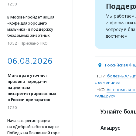
Поддерж
12:59
Мы работаем, 
В Москве пройдет акция
информация и
«Кофе для хорошего
вопросу в бла
мальчика» в поддержку
бездомных животных
достигнем
10:52
·
Прислано НКО
06.08.2026
Российская Фе
Минздрав уточнил
ТЕГИ:
болезнь Альц
правила передачи
с деменцией
пациентам
НКО:
Автономная не
незарегистрированных
«Альцрус»
в России препаратов
17:30
Узнайте боль
Началась регистрация
Альцрус
на «Добрый забег» в парке
Победы на Поклонной горе