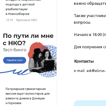
важно обращатьс
подходы к детской
реабилитации
в Новосибирске
Также участники
13:15
·
Прислано НКО
вопросы.
Начало в 18.00 (
Для получения 
Контакты
e-mail: ask@alzru
Патриаршая гуманитарная
миссия ищет волонтеров для
ремонта домов в Донецке
и Горловке