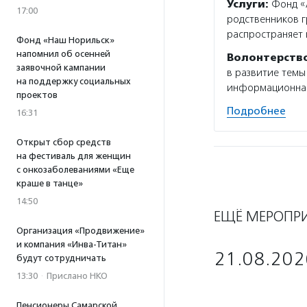
Услуги:
Фонд «А
17:00
родственников г
распространяет
Фонд «Наш Норильск»
напомнил об осенней
Волонтерств
заявочной кампании
в развитие темы
на поддержку социальных
информационная 
проектов
Подробнее
16:31
Открыт сбор средств
на фестиваль для женщин
с онкозаболеваниями «Еще
краше в танце»
14:50
ЕЩЁ МЕРОПР
Организация «Продвижение»
и компания «Инва-Титан»
21.08.202
будут сотрудничать
13:30
·
Прислано НКО
Пенсионеры Самарской