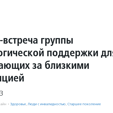
-встреча группы
огической поддержки дл
ающих за близкими
нцией
3
айн
·
Здоровье
,
Люди с инвалидностью
,
Старшее поколение