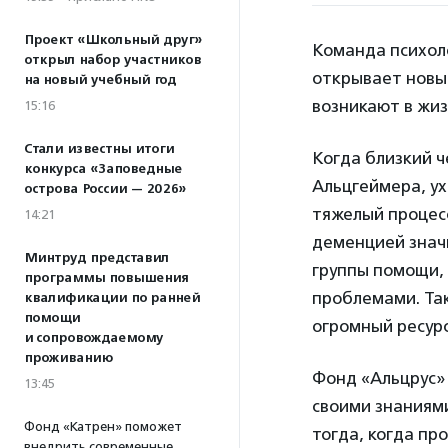
Проект «Школьный друг»
Команда психол
открыл набор участников
открывает новый
на новый учебный год
возникают в жиз
15:16
Стали известны итоги
Когда близкий ч
конкурса «Заповедные
Альцгеймера, ух
острова России — 2026»
тяжелый процесс
14:21
деменцией знач
Минтруд представил
группы помощи, 
программы повышения
проблемами. Так
квалификации по ранней
помощи
огромный ресурс
и сопровождаемому
проживанию
Фонд «Альцрус» 
13:45
своими знаниями
Фонд «Катрен» поможет
тогда, когда п
внедрить современные