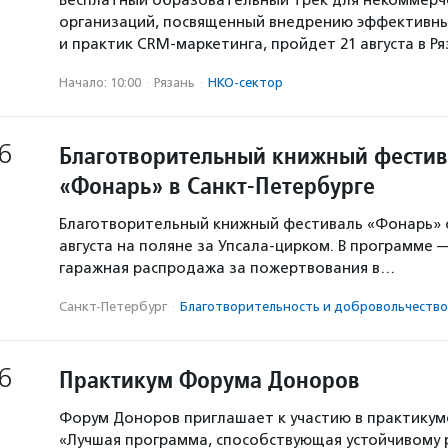
Бесплатный образовательный трек для некоммерч
организаций, посвященный внедрению эффективны
и практик CRM-маркетинга, пройдет 21 августа в Р
Начало: 10:00
·
Рязань
·
НКО-сектор
6
Благотворительный книжный фестив
«Фонарь» в Санкт-Петербурге
Благотворительный книжный фестиваль «Фонарь» с
августа на поляне за Упсала-цирком. В программе 
гаражная распродажа за пожертвования в…
Санкт-Петербург
·
Благотвори­тель­ность и доброволь­чест­во
6
Практикум Форума Доноров
Форум Доноров приглашает к участию в практикум
«Лучшая программа, способствующая устойчивому