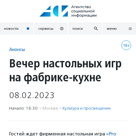
Перейти
к
содержанию
новости
сервисы
поиск
меню
18+
Анонсы
Вечер настольных игр
на фабрике-кухне
08.02.2023
Начало: 18:30
·
Москва
·
Культура и просвещение
Гостей ждет фирменная настольная игра
«Pro