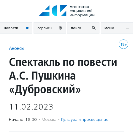
Перейти
к
содержанию
новости
сервисы
поиск
меню
18+
Анонсы
Спектакль по повести
А.С. Пушкина
«Дубровский»
11.02.2023
Начало: 18:00
·
Москва
·
Культура и просвещение