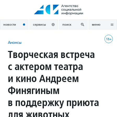
Перейти
к
содержанию
новости
сервисы
поиск
меню
18+
Анонсы
Творческая встреча
с актером театра
и кино Андреем
Финягиным
в поддержку приюта
для животных