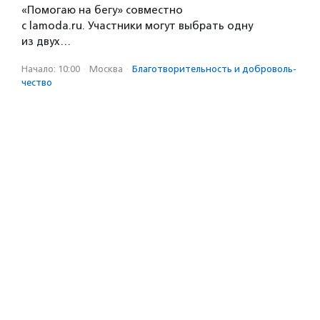
«Помогаю на бегу» совместно
с lamoda.ru. Участники могут выбрать одну
из двух…
Начало: 10:00
·
Москва
·
Благотвори­тель­ность и доброволь­
чест­во