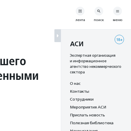
лента
поиск
меню
18+
АСИ
сшего
Экспертная организация
и информационное
агентство некоммерческого
ченными
сектора
О нас
Контакты
Сотрудники
Мероприятия АСИ
Прислать новость
Полезная библиотека
Наши издания