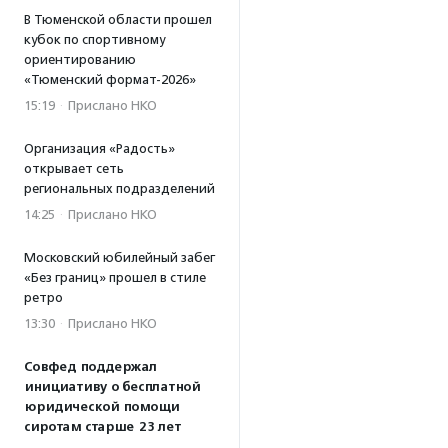
В Тюменской области прошел
кубок по спортивному
ориентированию
«Тюменский формат-2026»
15:19
·
Прислано НКО
Организация «Радость»
открывает сеть
региональных подразделений
14:25
·
Прислано НКО
Московский юбилейный забег
«Без границ» прошел в стиле
ретро
13:30
·
Прислано НКО
Совфед поддержал
инициативу о бесплатной
юридической помощи
сиротам старше 23 лет