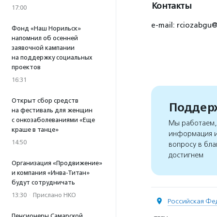
Контакты
17:00
e-mail: rciozabgu@
Фонд «Наш Норильск»
напомнил об осенней
заявочной кампании
на поддержку социальных
проектов
16:31
Открыт сбор средств
Поддерж
на фестиваль для женщин
с онкозаболеваниями «Еще
Мы работаем, 
краше в танце»
информация и
14:50
вопросу в бла
достигнем
Организация «Продвижение»
и компания «Инва-Титан»
будут сотрудничать
13:30
·
Прислано НКО
Российская Фе
Пенсионеры Самарской