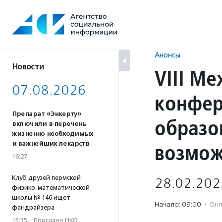
Перейти
к
содержанию
Анонсы
Новости
VIII М
07.08.2026
конфер
Препарат «Энхерту»
образо
включили в перечень
жизненно необходимых
возмож
и важнейших лекарств
16:27
Клуб друзей пермской
28.02.202
физико-математической
школы № 146 ищет
Начало: 09:00
·
Онл
фандрайзера
15:35
·
Прислано НКО