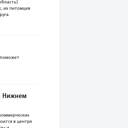
область)
, их питомцев
руга.
 поможет
в Нижнем
екоммерческих
оится в центре
тр» и…