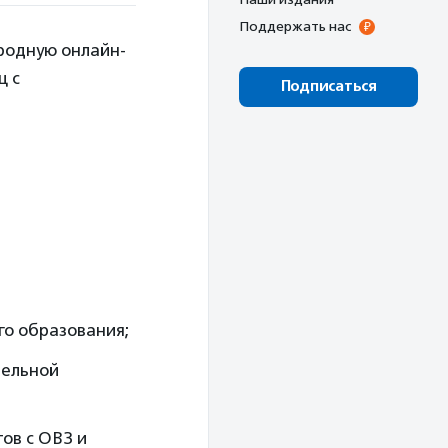
Поддержать нас
родную онлайн-
ц с
Подписаться
о образования;
тельной
ов с ОВЗ и