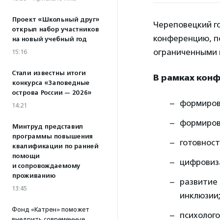
Проект «Школьный друг»
Череповецкий г
открыл набор участников
конференцию, п
на новый учебный год
ограниченными 
15:16
Стали известны итоги
В рамках кон
конкурса «Заповедные
острова России — 2026»
формиров
14:21
формиров
Минтруд представил
программы повышения
готовност
квалификации по ранней
помощи
цифровиз
и сопровождаемому
проживанию
развитие 
13:45
инклюзии
Фонд «Катрен» поможет
психолого
внедрить современные