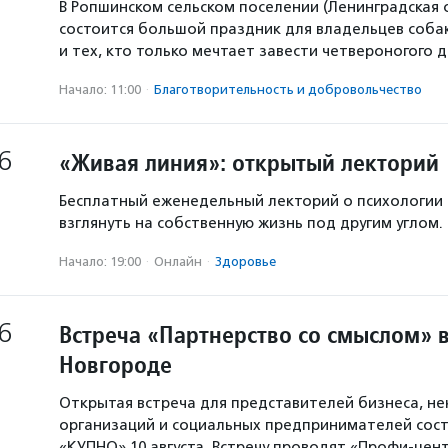
В Ропшинском сельском поселении (Ленинградская 
состоится большой праздник для владельцев собак
и тех, кто только мечтает завести четвероногого д
Начало: 11:00
·
Благотвори­тель­ность и доброволь­чест­во
6
«Живая линия»: открытый лекторий
Бесплатный еженедельный лекторий о психологии
взглянуть на собственную жизнь под другим углом.
Начало: 19:00
·
Онлайн
·
Здоровье
6
Встреча «Партнерство со смыслом» 
Новгороде
Открытая встреча для представителей бизнеса, н
организаций и социальных предпринимателей сост
«КУПНО» 10 августа. Встречу проводят «Профи-цен