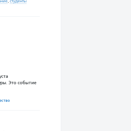
ание
,
студенты
уста
ры. Это событие
ест­во