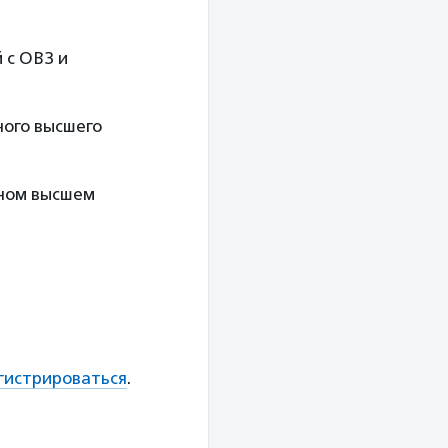
 с ОВЗ и
ного высшего
вном высшем
гистрироваться
.