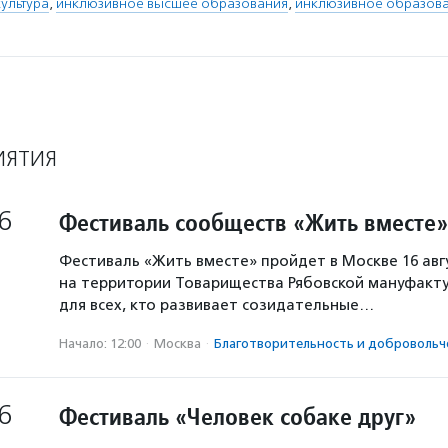
ультура
,
инклюзивное высшее образования
,
инклюзивное образов
ИЯТИЯ
6
Фестиваль сообществ «Жить вместе»
Фестиваль «Жить вместе» пройдет в Москве 16 авг
на территории Товарищества Рябовской мануфакту
для всех, кто развивает созидательные…
Начало: 12:00
·
Москва
·
Благотвори­тель­ность и доброволь­ч
6
Фестиваль «Человек собаке друг»