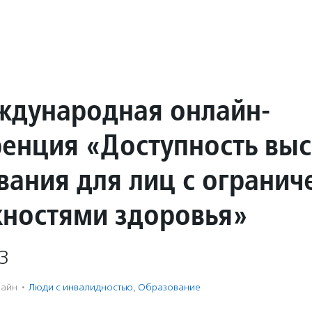
еждународная онлайн-
енция «Доступность вы
вания для лиц с ограни
ностями здоровья»
3
айн
·
Люди с инвалидностью
,
Образование