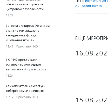
ТЕГИ:
инклюзивная к
области освоят правила
с инвалидностью
цифровой безопасности
13:27
Встреча с Андреем Ургантом
стала лотом аукциона
в поддержку фонда
ЕЩЁ МЕРОПР
«Бумажная птица»
11:45
·
Прислано НКО
16.08.202
В ОП РФ предложили
установить ежегодные
выплаты на сборы в школу
11:24
Стихобиатлон «Км/вслух»
соберет семьи в Липецке
10:32
·
Прислано НКО
15.08.202