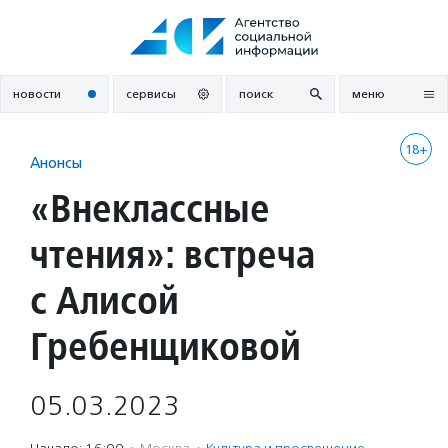
Перейти
к
содержанию
новости
сервисы
поиск
меню
18+
Анонсы
«Внеклассные
чтения»: встреча
с Алисой
Гребенщиковой
05.03.2023