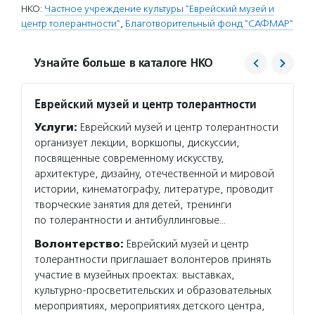
НКО:
Частное учреждение культуры "Еврейский музей и
центр толерантности"
,
Благотворительный фонд "САФМАР"
Узнайте больше в каталоге НКО
Еврейский музей и центр толерантности
САФМ
Услуги:
Еврейский музей и центр толерантности
Услуг
организует лекции, воркшопы, дискуссии,
оказыв
посвященные современному искусству,
с инва
архитектуре, дизайну, отечественной и мировой
и мона
истории, кинематографу, литературе, проводит
поддер
творческие занятия для детей, тренинги
Подро
по толерантности и антибуллинговые…
Волонтерство:
Еврейский музей и центр
толерантности приглашает волонтеров принять
участие в музейных проектах: выставках,
культурно-просветительских и образовательных
мероприятиях, мероприятиях детского центра,