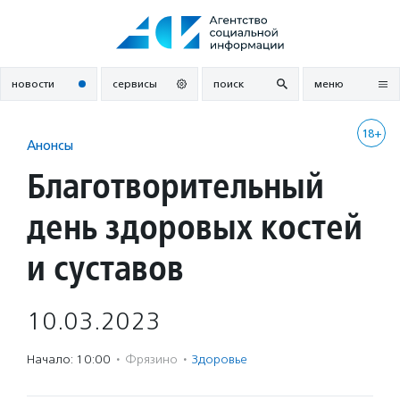
Перейти
к
содержанию
новости
сервисы
поиск
меню
18+
Анонсы
Благотворительный
день здоровых костей
и суставов
10.03.2023
Начало: 10:00
·
Фрязино
·
Здоровье