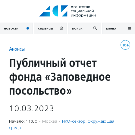
Перейти
к
содержанию
новости
сервисы
поиск
меню
18+
Анонсы
Публичный отчет
фонда «Заповедное
посольство»
10.03.2023
Начало: 11:00
·
Москва
·
НКО-сектор
,
Окружающая
среда