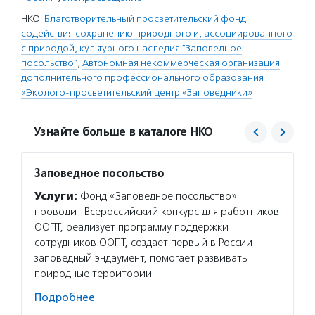
НКО:
Благотворительный просветительский фонд
содействия сохранению природного и, ассоциированного
с природой, культурного наследия "Заповедное
посольство"
,
Автономная некоммерческая организация
дополнительного профессионального образования
«Эколого-просветительский центр «Заповедники»
Узнайте больше в каталоге НКО
Заповедное посольство
Экоце
Услуги:
Фонд «Заповедное посольство»
Услуг
проводит Всероссийский конкурс для работников
профес
ООПТ, реализует программу поддержки
платфо
сотрудников ООПТ, создает первый в России
о запо
заповедный эндаумент, помогает развивать
турист
природные территории.
инфрас
запове
Подробнее
Подро