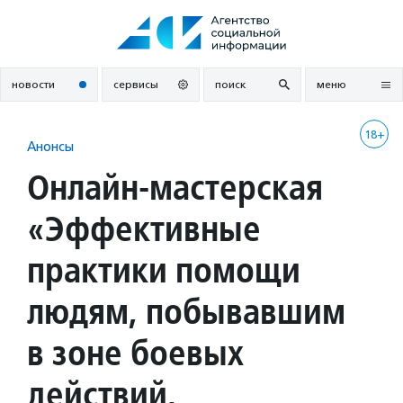
Перейти
к
содержанию
новости
сервисы
поиск
меню
18+
Анонсы
Онлайн-мастерская
«Эффективные
практики помощи
людям, побывавшим
в зоне боевых
действий,