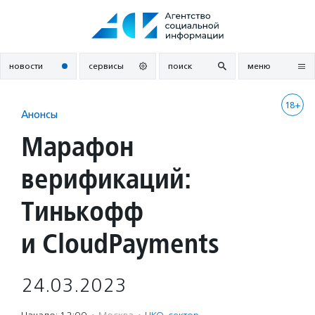
Перейти
к
содержанию
новости
сервисы
поиск
меню
18+
Анонсы
Марафон
верификаций:
Тинькофф
и CloudPayments
24.03.2023