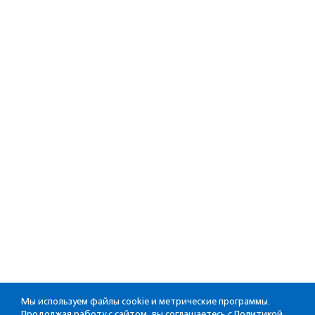
Мы используем файлы cookie и метрические программы.
Продолжая работу с сайтом, вы соглашаетесь с
Политикой