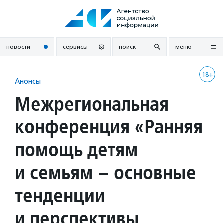
Перейти
к
содержанию
новости
сервисы
поиск
меню
18+
Анонсы
Межрегиональная
конференция «Ранняя
помощь детям
и семьям – основные
тенденции
и перспективы