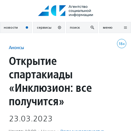
Перейти
к
содержанию
новости
сервисы
поиск
меню
18+
Анонсы
Открытие
спартакиады
«Инклюзион: все
получится»
23.03.2023