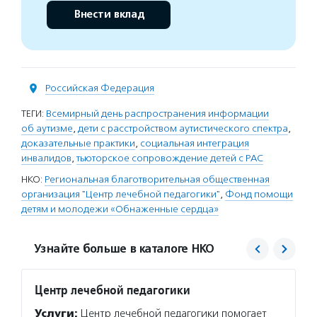
Внести вклад
Российская Федерация
ТЕГИ:
Всемирный день распространения информации
об аутизме
,
дети с расстройством аутистического спектра
,
доказательные практики
,
социальная интеграция
инвалидов
,
тьюторское сопровождение детей с РАС
НКО:
Региональная благотворительная общественная
организация "Центр лечебной педагогики"
,
Фонд помощи
детям и молодежи «Обнаженные сердца»
Узнайте больше в каталоге НКО
Центр лечебной педагогики
Обнаж
Услуги:
Центр лечебной педагогики помогает
Услуг