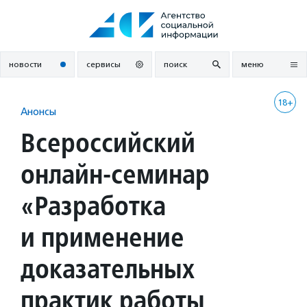
Перейти
к
содержанию
новости
сервисы
поиск
меню
18+
Анонсы
Всероссийский
онлайн-семинар
«Разработка
и применение
доказательных
практик работы