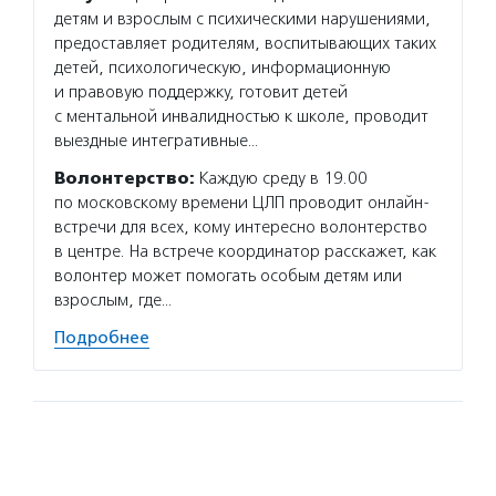
детям и взрослым с психическими нарушениями,
инклюз
предоставляет родителям, воспитывающих таких
пригла
детей, психологическую, информационную
и подр
и правовую поддержку, готовит детей
наруше
с ментальной инвалидностью к школе, проводит
семьям
выездные интегративные…
Подро
Волонтерство:
Каждую среду в 19.00
по московскому времени ЦЛП проводит онлайн-
встречи для всех, кому интересно волонтерство
в центре. На встрече координатор расскажет, как
волонтер может помогать особым детям или
взрослым, где…
Подробнее