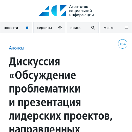
Перейти
к
содержанию
новости
сервисы
поиск
меню
18+
Анонсы
Дискуссия
«Обсуждение
проблематики
и презентация
лидерских проектов,
направленных