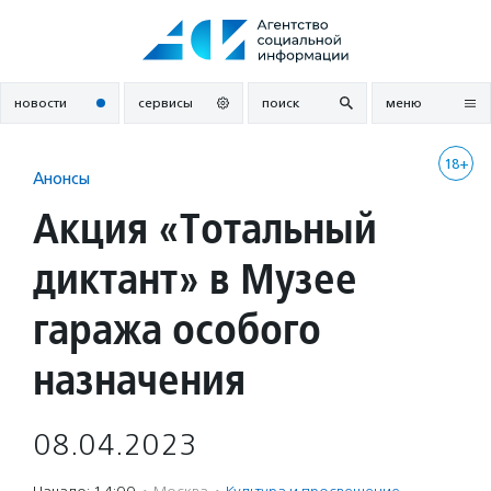
Перейти
к
содержанию
новости
сервисы
поиск
меню
18+
Анонсы
Акция «Тотальный
диктант» в Музее
гаража особого
назначения
08.04.2023