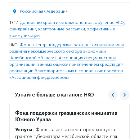
Российская Федерация
ТЕГИ:
донорство крови и ее компонентов
,
обучение НКО
,
фандрайзинг
,
электронные рассылки
,
эффективные
коммуникации
НКО:
Фонд «Центр поддержки гражданских инициатив и
развития некоммерческого сектора экономики
Челябинской области»
,
Ассоциация специалистов и
организаций, занимающихся привлечением средств для
реализации благотворительных и социальных проектов
«Ассоциация фандрайзеров»
Узнайте больше в каталоге НКО
Фонд поддержки гражданских инициатив
Ассоц
Южного Урала
Услуг
Услуги:
Фонд является оператором конкурса
специа
грантов губернатора Челябинской области для
на бла