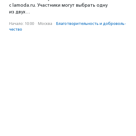
с lamoda.ru. Участники могут выбрать одну
из двух…
Начало: 10:00
·
Москва
·
Благотвори­тель­ность и доброволь­
чест­во