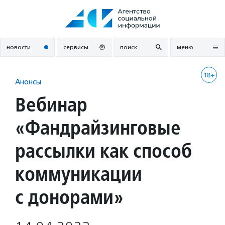
Перейти
к
содержанию
новости
сервисы
поиск
меню
18+
Анонсы
Вебинар
«Фандрайзинговые
рассылки как способ
коммуникации
с донорами»