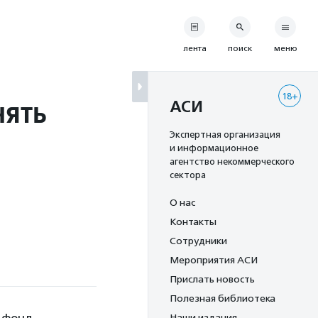
лента
поиск
меню
18+
нять
АСИ
Экспертная организация
и информационное
агентство некоммерческого
сектора
О нас
Контакты
Сотрудники
Мероприятия АСИ
Прислать новость
Полезная библиотека
Наши издания