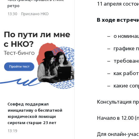
11 апреля состо
ретро
13:30
·
Прислано НКО
В ходе встреч
о номинац
графике п
требовани
как работ
какие со
Консультация п
Совфед поддержал
инициативу о бесплатной
юридической помощи
Начало в 12.00 (
сиротам старше 23 лет
13:19
Для онлайн-уча