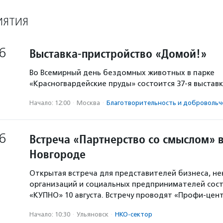
ИЯТИЯ
6
Выставка-пристройство «Домой!»
Во Всемирный день бездомных животных в парке
«Красногвардейские пруды» состоится 37-я выстав
Начало: 12:00
·
Москва
·
Благотвори­тель­ность и доброволь­ч
6
Встреча «Партнерство со смыслом» 
Новгороде
Открытая встреча для представителей бизнеса, н
организаций и социальных предпринимателей сост
«КУПНО» 10 августа. Встречу проводят «Профи-цен
Начало: 10:30
·
Ульяновск
·
НКО-сектор