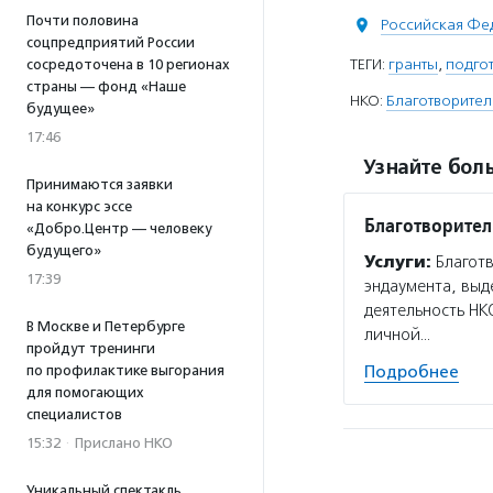
Почти половина
Российская Фе
соцпредприятий России
ТЕГИ:
гранты
,
подгот
сосредоточена в 10 регионах
страны — фонд «Наше
НКО:
Благотворител
будущее»
17:46
Узнайте боль
Принимаются заявки
на конкурс эссе
Благотворите
«Добро.Центр — человеку
будущего»
Услуги:
Благотв
17:39
эндаумента, выд
деятельность НК
В Москве и Петербурге
личной…
пройдут тренинги
по профилактике выгорания
Подробнее
для помогающих
специалистов
15:32
·
Прислано НКО
Уникальный спектакль