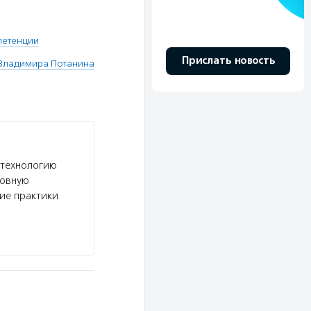
петенции
Прислать новость
Владимира Потанина
 технологию
новную
шие практики