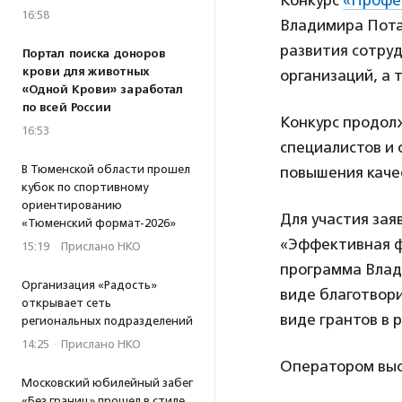
Конкурс
«Профе
16:58
Владимира Пота
развития сотру
Портал поиска доноров
крови для животных
организаций, а т
«Одной Крови» заработал
по всей России
Конкурс продол
16:53
специалистов и
В Тюменской области прошел
повышения качес
кубок по спортивному
ориентированию
Для участия за
«Тюменский формат-2026»
«Эффективная ф
15:19
·
Прислано НКО
программа Влад
Организация «Радость»
виде благотвори
открывает сеть
виде грантов в 
региональных подразделений
14:25
·
Прислано НКО
Оператором выс
Московский юбилейный забег
«Без границ» прошел в стиле