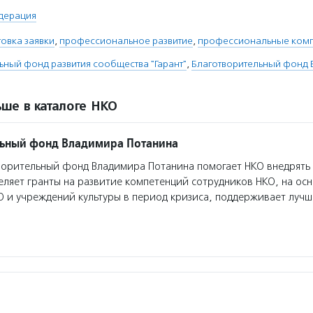
дерация
овка заявки
,
профессиональное развитие
,
профессиональные ком
ьный фонд развития сообщества "Гарант"
,
Благотворительный фонд 
ше в каталоге НКО
льный фонд Владимира Потанина
орительный фонд Владимира Потанина помогает НКО внедрять
еляет гранты на развитие компетенций сотрудников НКО, на ос
О и учреждений культуры в период кризиса, поддерживает луч