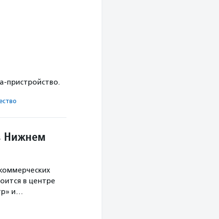
ка-пристройство.
ест­во
в Нижнем
екоммерческих
оится в центре
тр» и…