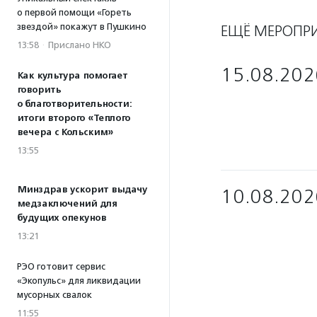
о первой помощи «Гореть
звездой» покажут в Пушкино
ЕЩЁ МЕРОПР
13:58
·
Прислано НКО
15.08.202
Как культура помогает
говорить
о благотворительности:
итоги второго «Теплого
вечера с Кольским»
13:55
Минздрав ускорит выдачу
10.08.202
медзаключений для
будущих опекунов
13:21
РЭО готовит сервис
«Экопульс» для ликвидации
мусорных свалок
11:55