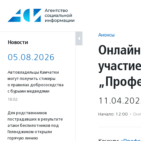
Перейти
к
содержанию
Анонсы
Новости
Онлайн
05.08.2026
участие
Автовладельцы Камчатки
„Профе
могут получить стикеры
о правилах добрососедства
с бурыми медведями
11.04.202
18:02
Для родственников
Начало: 12:00
·
Онл
пострадавших в результате
атаки беспилотников под
Геленджиком открыли
горячую линию