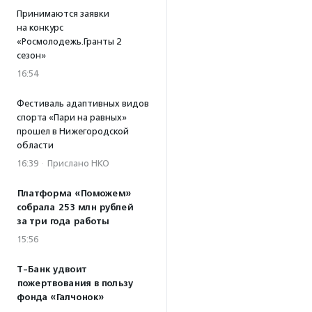
Принимаются заявки
на конкурс
«Росмолодежь.Гранты 2
сезон»
16:54
Фестиваль адаптивных видов
спорта «Пари на равных»
прошел в Нижегородской
области
16:39
·
Прислано НКО
Платформа «Поможем»
собрала 253 млн рублей
за три года работы
15:56
Т-Банк удвоит
пожертвования в пользу
фонда «Галчонок»