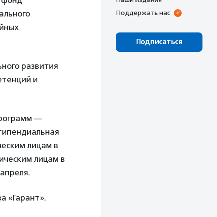
 фонд
ального
Поддержать нас
ейных
Подписаться
ного развития
етенций и
программ —
Стипендиальная
еским лицам в
ическим лицам в
 апреля.
а «Гарант».