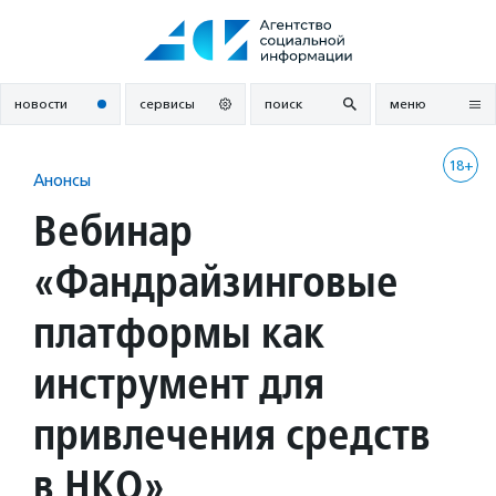
Перейти
к
содержанию
новости
сервисы
поиск
меню
18+
Анонсы
Вебинар
«Фандрайзинговые
платформы как
инструмент для
привлечения средств
в НКО»