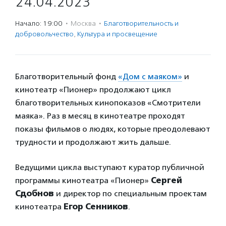
24.04.2023
Начало: 19:00
·
Москва
·
Благотвори­тель­ность и
доброволь­чест­во
,
Культура и просвещение
Благотворительный фонд
«Дом с маяком»
и
кинотеатр «Пионер» продолжают цикл
благотворительных кинопоказов «Смотрители
маяка». Раз в месяц в кинотеатре проходят
показы фильмов о людях, которые преодолевают
трудности и продолжают жить дальше.
Ведущими цикла выступают куратор публичной
программы кинотеатра «Пионер»
Сергей
Сдобнов
и директор по специальным проектам
кинотеатра
Егор Сенников
.