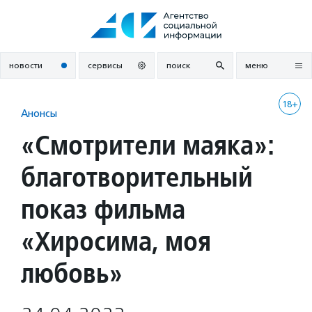
Перейти
к
содержанию
новости
сервисы
поиск
меню
18+
Анонсы
«Смотрители маяка»:
благотворительный
показ фильма
«Хиросима, моя
любовь»