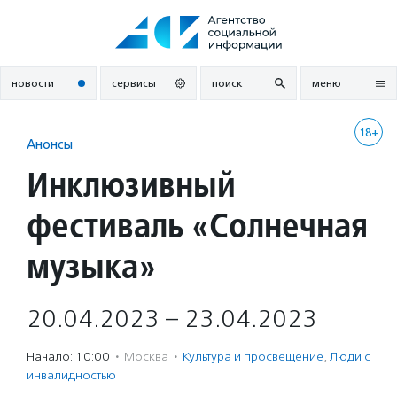
Перейти
к
содержанию
новости
сервисы
поиск
меню
18+
Анонсы
Инклюзивный
фестиваль «Солнечная
музыка»
20.04.2023 – 23.04.2023
Начало: 10:00
·
Москва
·
Культура и просвещение
,
Люди с
инвалидностью