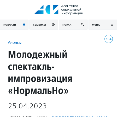
Перейти
к
содержанию
новости
сервисы
поиск
меню
18+
Анонсы
Молодежный
спектакль-
импровизация
«НормальНо»
25.04.2023