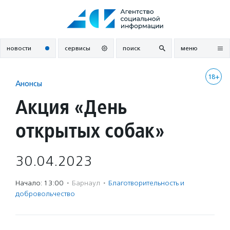
Перейти
к
содержанию
новости
сервисы
поиск
меню
18+
Анонсы
Акция «День
открытых собак»
30.04.2023
Начало: 13:00
·
Барнаул
·
Благотвори­тель­ность и
доброволь­чест­во