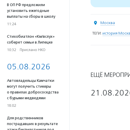
В ОП РФ предложили
установить ежегодные
выплаты на сборы в школу
Москва
11:24
ТЕГИ:
история Моск
Стихобиатлон «Км/вслух»
соберет семьи в Липецке
10:32
·
Прислано НКО
05.08.2026
ЕЩЁ МЕРОПР
Автовладельцы Камчатки
могут получить стикеры
21.08.202
о правилах добрососедства
с бурыми медведями
18:02
Для родственников
пострадавших в результате
атаки беспилотников под