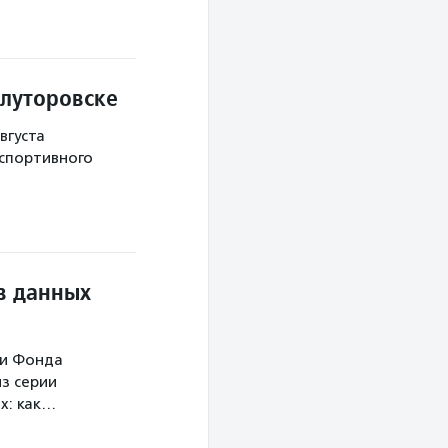
Ялуторовске
вгуста
 спортивного
в данных
ми Фонда
з серии
х: как…