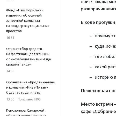
притягивала мод
разворачивалис
Фонд «Наш Норильск»
напомнил об осенней
заявочной кампании
В ходе прогулки
на поддержку социальных
проектов
почему эт
16:31
куда исче
Открыт сбор средств
на фестиваль для женщин
где любил
с онкозаболеваниями «Еще
краше в танце»
какой рес
14:50
историю л
Организация «Продвижение»
и компания «Инва-Титан»
Пешеходная про
будут сотрудничать
13:30
·
Прислано НКО
Место встречи —
Пенсионеры Самарской
кафе «Собрание
области освоят правила