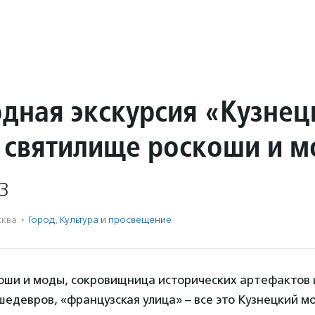
дная экскурсия «Кузнец
 святилище роскоши и 
3
ква
·
Город
,
Культура и просвещение
оши и моды, сокровищница исторических артефактов 
едевров, «французская улица» – все это Кузнецкий мо