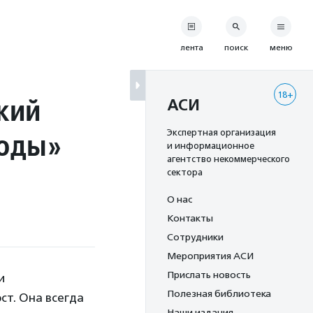
лента
поиск
меню
18+
кий
АСИ
моды»
Экспертная организация
и информационное
агентство некоммерческого
сектора
О нас
Контакты
Сотрудники
Мероприятия АСИ
Прислать новость
и
Полезная библиотека
ст. Она всегда
Наши издания