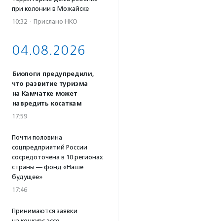
при колонии в Можайске
10:32
·
Прислано НКО
04.08.2026
Биологи предупредили,
что развитие туризма
на Камчатке может
навредить косаткам
17:59
Почти половина
соцпредприятий России
сосредоточена в 10 регионах
страны — фонд «Наше
будущее»
17:46
Принимаются заявки
на конкурс эссе