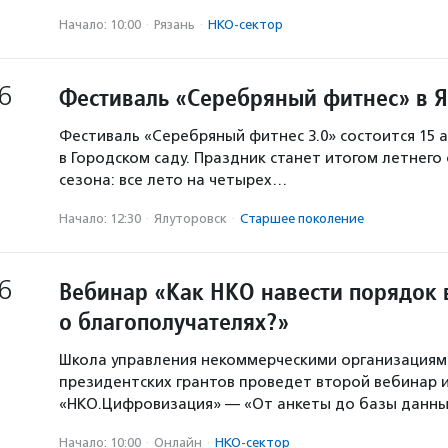
Начало: 10:00
·
Рязань
·
НКО-сектор
6
Фестиваль «Серебряный фитнес» в 
Фестиваль «Серебряный фитнес 3.0» состоится 15 а
в Городском саду. Праздник станет итогом летнего
сезона: все лето на четырех…
Начало: 12:30
·
Ялуторовск
·
Старшее поколение
6
Вебинар «Как НКО навести порядок 
о благополучателях?»
Школа управления некоммерческими организация
президентских грантов проведет второй вебинар и
«НКО.Цифровизация» — «От анкеты до базы данны
Начало: 10:00
·
Онлайн
·
НКО-сектор