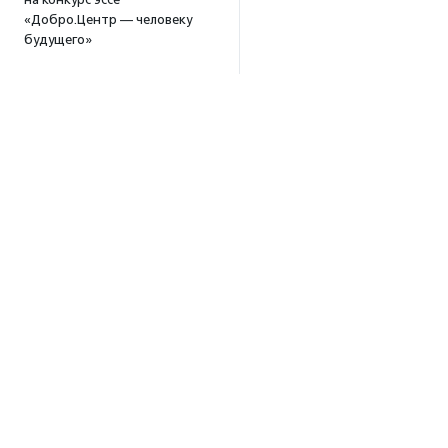
«Добро.Центр — человеку
будущего»
17:39
В Москве и Петербурге
пройдут тренинги
по профилактике выгорания
для помогающих
специалистов
15:32
·
Прислано НКО
Уникальный спектакль
о первой помощи «Гореть
звездой» покажут в Пушкино
13:58
·
Прислано НКО
Как культура помогает
Об агентстве
говорить
Об агентстве
о благотворительности:
итоги второго «Теплого
Сотрудники
вечера с Кольским»