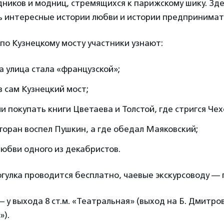
ников и модниц, стремящихся к парижскому шику. Зд
ь интересные истории любви и истории предпринимат
 по Кузнецкому мосту участники узнают:
а улица стала «французской»;
з сам Кузнецкий мост;
и покупать книги Цветаева и Толстой, где стригся Чех
торан воспел Пушкин, а где обедал Маяковский;
юбви одного из декабристов.
гулка проводится бесплатно, чаевые экскурсоводу — 
 у выхода 8 ст.м. «Театральная» (выход на Б. Дмитро
»).