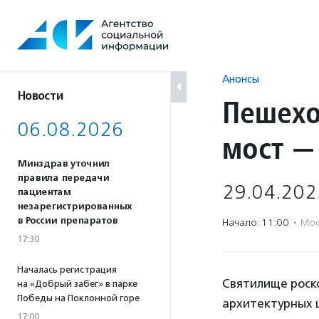
Перейти
к
содержанию
Анонсы
Новости
Пешехо
06.08.2026
мост —
Минздрав уточнил
правила передачи
29.04.202
пациентам
незарегистрированных
в России препаратов
Начало: 11:00
·
Мос
17:30
Началась регистрация
Святилище роск
на «Добрый забег» в парке
Победы на Поклонной горе
архитектурных ш
17:00