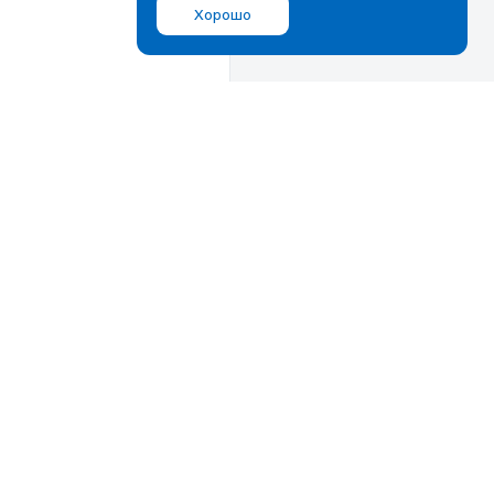
Хорошо
Мы в соц.сетях
ВКонтакте
Дзен