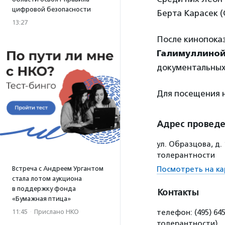
цифровой безопасности
Берта Карасек (
13:27
После кинопока
Галимуллино
документальных
Для посещения
Адрес провед
ул. Образцова, д.
толерантности
Встреча с Андреем Ургантом
Посмотреть на ка
стала лотом аукциона
в поддержку фонда
Контакты
«Бумажная птица»
11:45
·
Прислано НКО
телефон: (495) 64
толерантности)