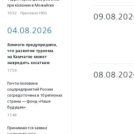
при колонии в Можайске
10:32
·
Прислано НКО
09.08.202
04.08.2026
Биологи предупредили,
что развитие туризма
на Камчатке может
навредить косаткам
17:59
08.08.202
Почти половина
соцпредприятий России
сосредоточена в 10 регионах
страны — фонд «Наше
будущее»
17:46
Принимаются заявки
на конкурс эссе