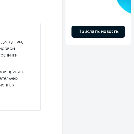
Прислать новость
 дискуссии,
мировой
тренинги
ров принять
вательных
сионных