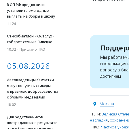
В ОП РФ предложили
установить ежегодные
выплаты на сборы в школу
11:24
Стихобиатлон «Км/вслух»
соберет семьи в Липецке
Поддерж
10:32
·
Прислано НКО
Мы работаем, 
информация и
05.08.2026
вопросу в бла
достигнем
Автовладельцы Камчатки
могут получить стикеры
о правилах добрососедства
с бурыми медведями
Москва
18:02
ТЕГИ:
Великая Отече
Для родственников
наследия
,
сохранени
пострадавших в результате
НКО:
Частное учреж
атаки беспилотников под