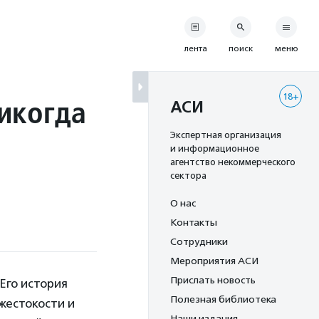
лента
поиск
меню
18+
икогда
АСИ
Экспертная организация
и информационное
агентство некоммерческого
сектора
О нас
Контакты
Сотрудники
Мероприятия АСИ
Прислать новость
Его история
Полезная библиотека
 жестокости и
Наши издания