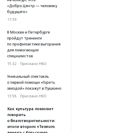
«Добро.Центр — человеку
будущего»
17:39
В Москве и Петербурге
пройдут тренинги
по профилактике выгорания
для помогающих
специалистов
15:32
·
Прислано НКО
Уникальный спектакль
о первой помощи «Гореть
звездой» покажут в Пушкино
13:58
·
Прислано НКО
Как культура помогает
говорить
о благотворительности:
итоги второго «Теплого
вечера с Кольским»