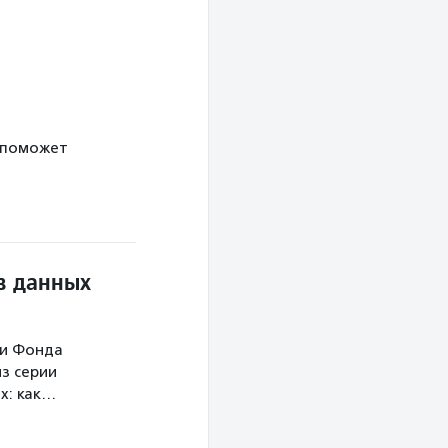
 поможет
в данных
ми Фонда
з серии
х: как…