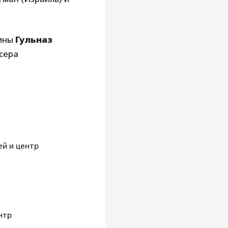
тины
Гульназ
сера
зей и центр
ентр