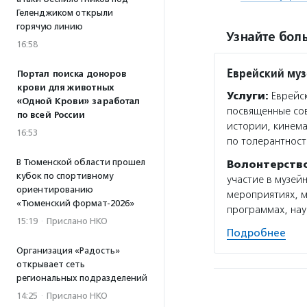
Геленджиком открыли
горячую линию
Узнайте боль
16:58
Еврейский муз
Портал поиска доноров
крови для животных
Услуги:
Еврейск
«Одной Крови» заработал
посвященные сов
по всей России
истории, кинема
16:53
по толерантност
В Тюменской области прошел
Волонтерств
кубок по спортивному
участие в музей
ориентированию
мероприятиях, м
«Тюменский формат-2026»
программах, нау
15:19
·
Прислано НКО
Подробнее
Организация «Радость»
открывает сеть
региональных подразделений
14:25
·
Прислано НКО