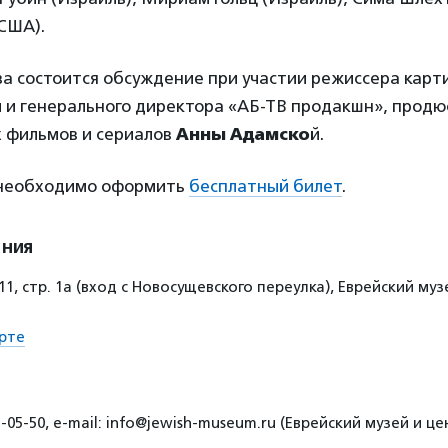
США).
за состоится обсуждение при участии режиссера кар
й
и генерального директора «АБ-ТВ продакшн», продю
 фильмов и сериалов
Анны Адамско
й.
 необходимо оформить
бесплатный билет
.
ения
 11, стр. 1а (вход с Новосущевского переулка), Еврейский му
рте
5-05-50, e-mail: info@jewish-museum.ru (Еврейский музей и ц