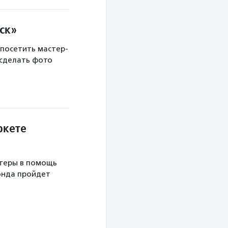
ск»
 посетить мастер-
 сделать фото
ркете
теры в помощь
онда пройдет