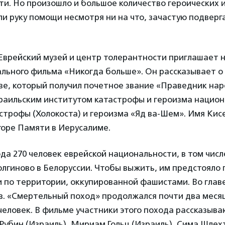
и. Но произошло и большое количество героических и
и руку помощи несмотря ни на что, зачастую подверг
Еврейский музей и центр толерантности приглашает 
ального фильма «Никогда больше». Он рассказывает о
ве, который получил почетное звание «Праведник нар
раильским институтом катастрофы и героизма национ
строфы (Холокоста) и героизма «Яд ва-Шем». Имя Кис
горе Памяти в Иерусалиме.
года 270 человек еврейской национальности, в том числ
олгиново в Белоруссии. Чтобы выжить, им предстояло
 по территории, оккупированной фашистами. Во глав
в. «Смертельный поход» продолжался почти два месяц
человек. В фильме участники этого похода рассказыва
Рубин (Израиль), Мириам Гольц (Израиль), Сима Шлех