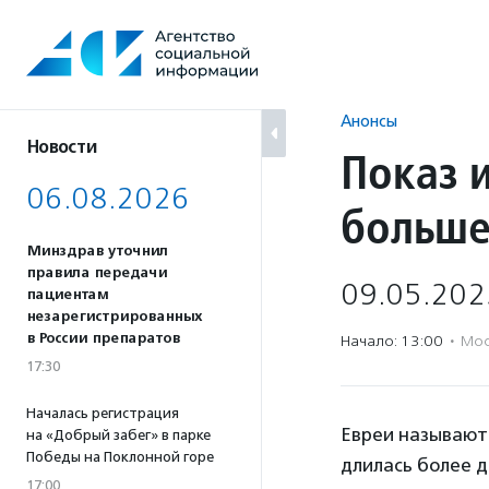
Перейти
к
содержанию
Анонсы
Новости
Показ 
06.08.2026
больш
Минздрав уточнил
правила передачи
09.05.202
пациентам
незарегистрированных
в России препаратов
Начало: 13:00
·
Мос
17:30
Началась регистрация
Евреи называют 
на «Добрый забег» в парке
Победы на Поклонной горе
длилась более д
17:00