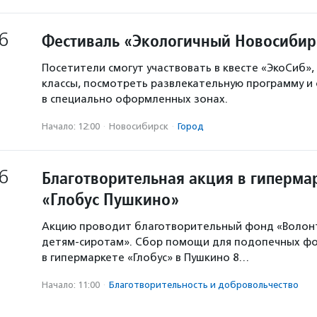
6
Фестиваль «Экологичный Новосибир
Посетители смогут участвовать в квесте «ЭкоСиб»,
классы, посмотреть развлекательную программу и
в специально оформленных зонах.
Начало: 12:00
·
Новосибирск
·
Город
6
Благотворительная акция в гиперма
«Глобус Пушкино»
Акцию проводит благотворительный фонд «Волон
детям-сиротам». Сбор помощи для подопечных ф
в гипермаркете «Глобус» в Пушкино 8…
Начало: 11:00
·
Благотвори­тель­ность и доброволь­чест­во