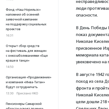
несправедливост
люди протягивал
Фонд «Наш Норильск»
напомнил об осенней
опасности.
заявочной кампании
на поддержку социальных
В День Победы 
проектов
показ документ
16:31
Николае Киселе
Открыт сбор средств
присвоенное Из
на фестиваль для женщин
мемориала ката
с онкозаболеваниями «Еще
краше в танце»
увековечено на 
14:50
В августе 1942 
Организация «Продвижение»
поход из села Д
и компания «Инва-Титан»
будут сотрудничать
фронта и пройти
13:30
·
Прислано НКО
Николай Киселе
цели дошли 218 
Пенсионеры Самарской
Среди них Леон 
области освоят правила