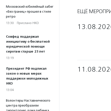
Московский юбилейный забег
ЕЩЁ МЕРОПР
«Без границ» прошел в стиле
ретро
13:30
·
Прислано НКО
13.08.202
Совфед поддержал
инициативу о бесплатной
юридической помощи
сиротам старше 23 лет
13:19
11.08.202
Президент РФ подписал
закон о новых мерах
поддержки молодежных
НКО
13:04
Волонтеры Наставнического
центра преобразили
территорию дома ребенка