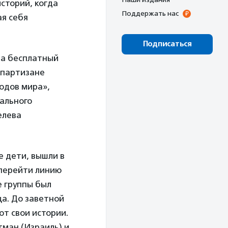
сторий, когда
Поддержать нас
ая себя
Подписаться
на бесплатный
 партизане
одов мира»,
ального
елева
е дети, вышли в
 перейти линию
е группы был
а. До заветной
ют свои истории.
тман (Израиль) и