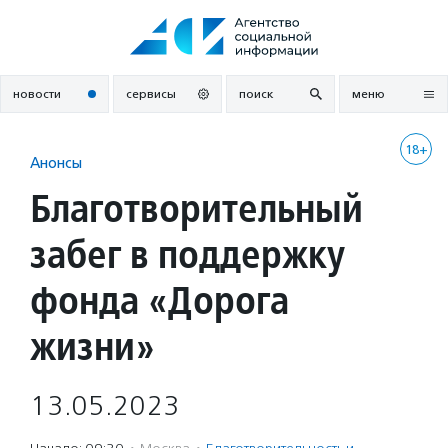
Перейти
к
содержанию
новости
сервисы
поиск
меню
18+
Анонсы
Благотворительный
забег в поддержку
фонда «Дорога
жизни»
13.05.2023