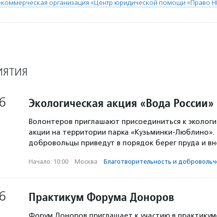
екоммерческая организация «Центр юридической помощи «Право Н
ИЯТИЯ
6
Экологическая акция «Вода России»
Волонтеров приглашают присоединиться к экологи
акции на территории парка «Кузьминки-Люблино». 
добровольцы приведут в порядок берег пруда и в
Начало: 10:00
·
Москва
·
Благотвори­тель­ность и доброволь­ч
6
Практикум Форума Доноров
Форум Доноров приглашает к участию в практикум