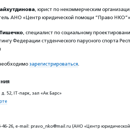
айхутдинова
, юрист по некоммерческим организаци
тель АНО «Центр юридической помощи “Право НКО”
 Тишечко
, специалист по социальному проектирован
ингу Федерации студенческого парусного спорта Рес
н
 необходимо
зарегистрироваться
.
ения
 д. 52, IT-парк, зал «Ак Барс»
рте
4-46-26, е-mail: pravo_nko@mail.ru (АНО «Центр юридическ