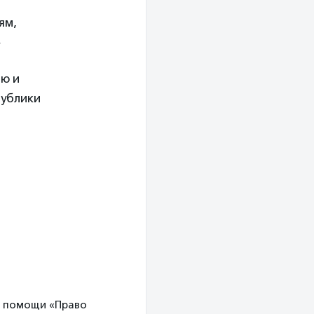
ям,
»
ию и
публики
ой помощи «Право