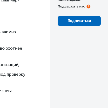
 семинар-
Поддержать нас
Подписаться
значимых
тво охотнее
ганизаций;
под проверку
изнеса.