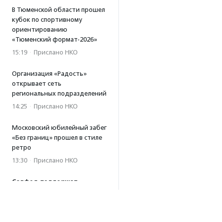
В Тюменской области прошел
кубок по спортивному
ориентированию
«Тюменский формат-2026»
15:19
·
Прислано НКО
Организация «Радость»
открывает сеть
региональных подразделений
14:25
·
Прислано НКО
Московский юбилейный забег
«Без границ» прошел в стиле
ретро
13:30
·
Прислано НКО
Совфед поддержал
инициативу о бесплатной
юридической помощи
сиротам старше 23 лет