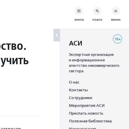
лента
поиск
меню
18+
ство.
АСИ
лучить
Экспертная организация
и информационное
агентство некоммерческого
сектора
О нас
Контакты
Сотрудники
Мероприятия АСИ
Прислать новость
Полезная библиотека
Наши издания