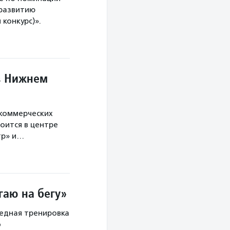
 развитию
конкурс)».
в Нижнем
екоммерческих
оится в центре
тр» и…
гаю на бегу»
редная тренировка
о