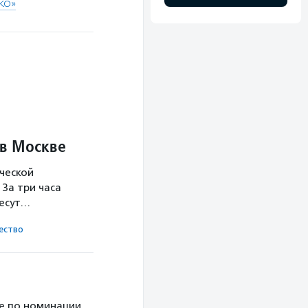
КО»​
 в Москве
ческой
За три часа
несут…
ест­во
е по номинации