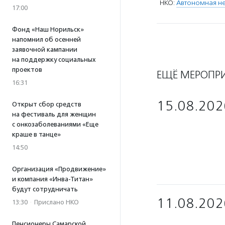
НКО:
Автономная н
17:00
Фонд «Наш Норильск»
напомнил об осенней
заявочной кампании
на поддержку социальных
проектов
ЕЩЁ МЕРОПР
16:31
15.08.202
Открыт сбор средств
на фестиваль для женщин
с онкозаболеваниями «Еще
краше в танце»
14:50
Организация «Продвижение»
и компания «Инва-Титан»
будут сотрудничать
11.08.202
13:30
·
Прислано НКО
Пенсионеры Самарской