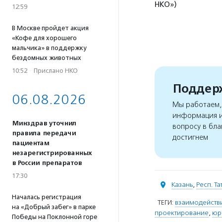
НКО»)
12:59
В Москве пройдет акция
«Кофе для хорошего
мальчика» в поддержку
бездомных животных
10:52
·
Прислано НКО
Поддерж
06.08.2026
Мы работаем, 
информация и
Минздрав уточнил
вопросу в бла
правила передачи
достигнем
пациентам
незарегистрированных
в России препаратов
17:30
Казань
,
Респ. Т
Началась регистрация
ТЕГИ:
взаимодействи
на «Добрый забег» в парке
проектирование
,
юр
Победы на Поклонной горе