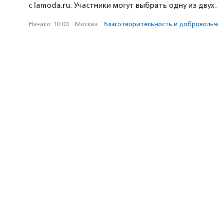
с lamoda.ru. Участники могут выбрать одну из дву
Начало: 10:00
·
Москва
·
Благотвори­тель­ность и доброволь­ч