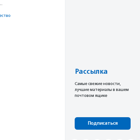
х…
ест­во
Рассылка
Cамые свежие новости,
лучшие материалы в вашем
почтовом ящике
Подписаться