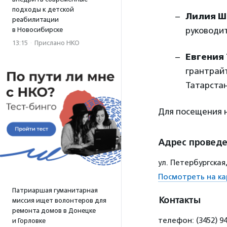
подходы к детской
Лилия Ш
реабилитации
руководи
в Новосибирске
13:15
·
Прислано НКО
Евгения
грантрайт
Татарста
Для посещения
Адрес провед
ул. Петербургская,
Посмотреть на ка
Патриаршая гуманитарная
Контакты
миссия ищет волонтеров для
ремонта домов в Донецке
телефон: (3452) 9
и Горловке