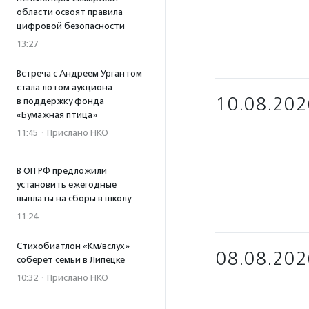
области освоят правила
цифровой безопасности
13:27
Встреча с Андреем Ургантом
стала лотом аукциона
10.08.202
в поддержку фонда
«Бумажная птица»
11:45
·
Прислано НКО
В ОП РФ предложили
установить ежегодные
выплаты на сборы в школу
11:24
Стихобиатлон «Км/вслух»
08.08.202
соберет семьи в Липецке
10:32
·
Прислано НКО