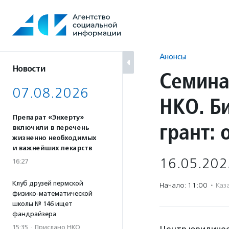
Перейти
к
содержанию
Анонсы
Новости
Семина
07.08.2026
НКО. Б
Препарат «Энхерту»
грант: 
включили в перечень
жизненно необходимых
и важнейших лекарств
16.05.202
16:27
Клуб друзей пермской
Начало: 11:00
·
Каз
физико-математической
школы № 146 ищет
фандрайзера
15:35
·
Прислано НКО