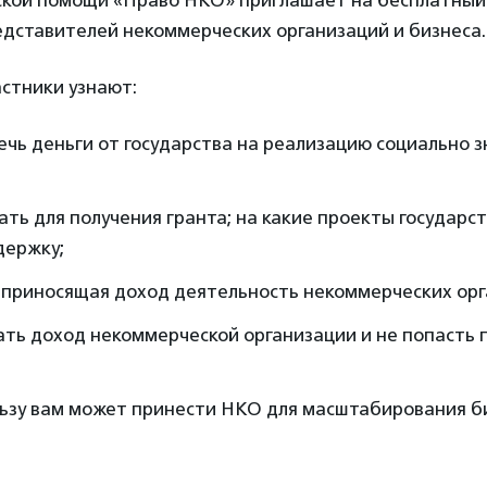
кой помощи «Право НКО» приглашает на бесплатный
едставителей некоммерческих организаций и бизнеса.
стники узнают:
ечь деньги от государства на реализацию социально 
чать для получения гранта; на какие проекты государс
держку;
е приносящая доход деятельность некоммерческих ор
ать доход некоммерческой организации и не попасть 
льзу вам может принести НКО для масштабирования б