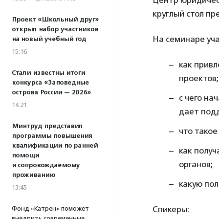
Центр юридичес
круглый стол пр
Проект «Школьный друг»
открыл набор участников
На семинаре уча
на новый учебный год
15:16
как привл
Стали известны итоги
проектов;
конкурса «Заповедные
острова России — 2026»
с чего на
14:21
дает под
Минтруд представил
что тако
программы повышения
квалификации по ранней
как получ
помощи
органов;
и сопровождаемому
проживанию
какую по
13:45
Спикеры:
Фонд «Катрен» поможет
внедрить современные