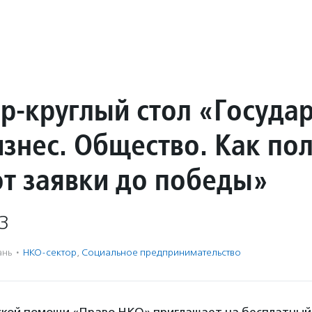
р-круглый стол «Государ
изнес. Общество. Как по
от заявки до победы»
3
ань
·
НКО-сектор
,
Социальное предпри­нима­тель­ство