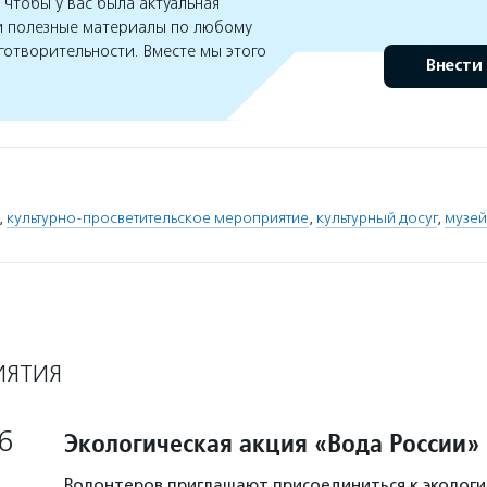
чтобы у вас была актуальная
 полезные материалы по любому
готворительности. Вместе мы этого
Внести
,
культурно-просветительское мероприятие
,
культурный досуг
,
музе
ИЯТИЯ
6
Экологическая акция «Вода России»
Волонтеров приглашают присоединиться к экологи