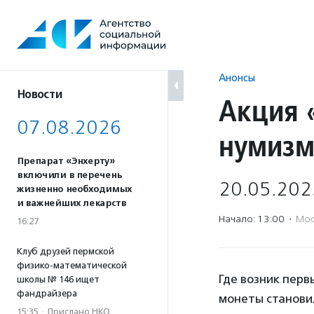
Перейти
к
содержанию
Анонсы
Новости
Акция 
07.08.2026
нумизм
Препарат «Энхерту»
включили в перечень
20.05.202
жизненно необходимых
и важнейших лекарств
Начало: 13:00
·
Мос
16:27
Клуб друзей пермской
физико-математической
Где возник перв
школы № 146 ищет
фандрайзера
монеты станови
15:35
·
Прислано НКО