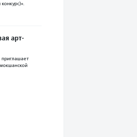
конкурс)».
ая арт-
й приглашает
 мокшанской