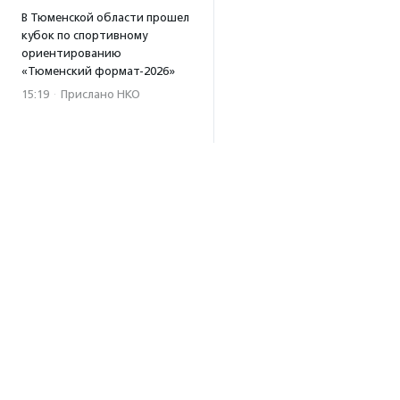
В Тюменской области прошел
кубок по спортивному
ориентированию
«Тюменский формат-2026»
15:19
·
Прислано НКО
Организация «Радость»
открывает сеть
региональных подразделений
14:25
·
Прислано НКО
Московский юбилейный забег
«Без границ» прошел в стиле
ретро
13:30
·
Прислано НКО
Совфед поддержал
инициативу о бесплатной
юридической помощи
сиротам старше 23 лет