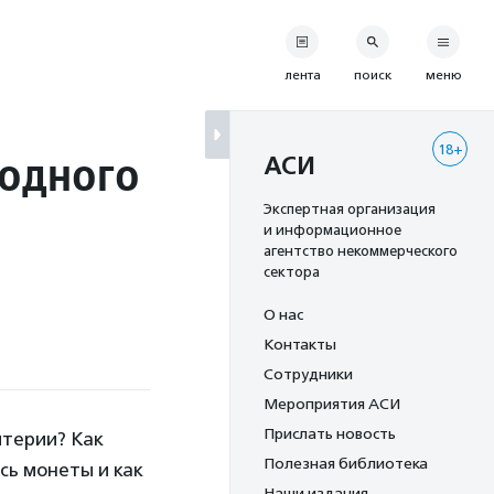
лента
поиск
меню
18+
родного
АСИ
Экспертная организация
и информационное
агентство некоммерческого
сектора
О нас
Контакты
Сотрудники
Мероприятия АСИ
Прислать новость
лтерии? Как
Полезная библиотека
сь монеты и как
Наши издания