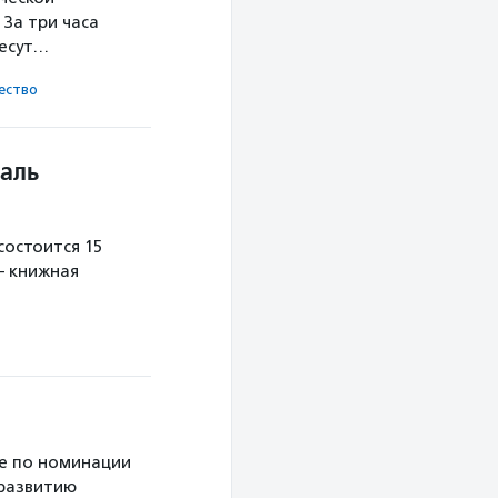
За три часа
несут…
ест­во
аль
остоится 15
— книжная
е по номинации
 развитию