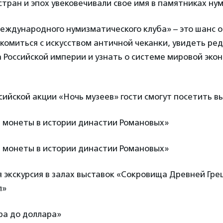
стран и эпох увековечивали свое имя в памятниках ну
еждународного нумизматического клуба» – это шанс о
комиться с искусством античной чеканки, увидеть р
Российской империи и узнать о системе мировой эко
сийской акции «Ночь музеев» гости смогут посетить в
е монеты в истории династии Романовых»
е монеты в истории династии Романовых»
ая экскурсия в залах выставок «Сокровища Древней Гре
л»
ера до доллара»