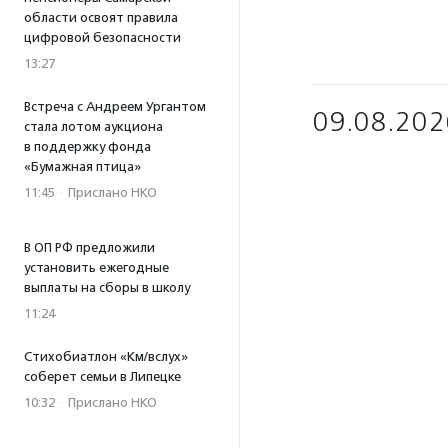
области освоят правила
цифровой безопасности
13:27
Встреча с Андреем Ургантом
09.08.202
стала лотом аукциона
в поддержку фонда
«Бумажная птица»
11:45
·
Прислано НКО
В ОП РФ предложили
установить ежегодные
выплаты на сборы в школу
11:24
Стихобиатлон «Км/вслух»
соберет семьи в Липецке
10:32
·
Прислано НКО