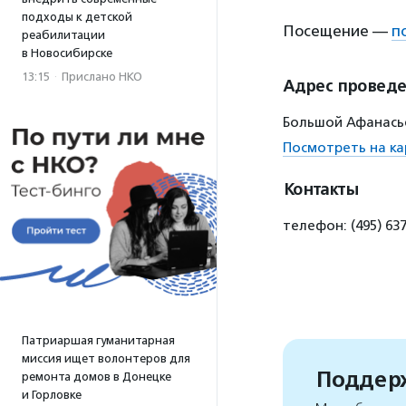
подходы к детской
Посещение —
п
реабилитации
в Новосибирске
13:15
·
Прислано НКО
Адрес провед
Большой Афанасье
Посмотреть на ка
Контакты
телефон: (495) 637
Патриаршая гуманитарная
миссия ищет волонтеров для
Поддерж
ремонта домов в Донецке
и Горловке