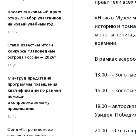
правители всех 
Проект «Школьный друг»
«Ночь в Музее м
открыл набор участников
на новый учебный год
историю и позна
15:16
монеты периода 
времени.
Стали известны итоги
конкурса «Заповедные
острова России — 2026»
В рамках всерос
14:21
13.00 – «Золоты
Минтруд представил
программы повышения
16.00 – «Золоты
квалификации по ранней
помощи
и сопровождаемому
18.00 – авторск
проживанию
Увидел. Победи
13:45
Фонд «Катрен» поможет
20.00 – «От тал
внедрить современные