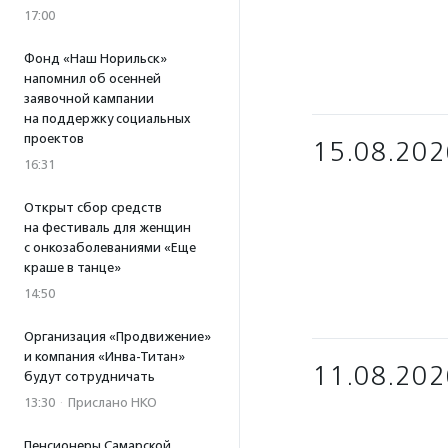
17:00
Фонд «Наш Норильск»
напомнил об осенней
заявочной кампании
на поддержку социальных
проектов
15.08.202
16:31
Открыт сбор средств
на фестиваль для женщин
с онкозаболеваниями «Еще
краше в танце»
14:50
Организация «Продвижение»
и компания «Инва-Титан»
11.08.202
будут сотрудничать
13:30
·
Прислано НКО
Пенсионеры Самарской