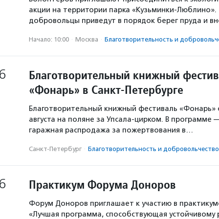
акции на территории парка «Кузьминки-Люблино». 
добровольцы приведут в порядок берег пруда и в
Начало: 10:00
·
Москва
·
Благотвори­тель­ность и доброволь­ч
6
Благотворительный книжный фестив
«Фонарь» в Санкт-Петербурге
Благотворительный книжный фестиваль «Фонарь» с
августа на поляне за Упсала-цирком. В программе 
гаражная распродажа за пожертвования в…
Санкт-Петербург
·
Благотвори­тель­ность и доброволь­чест­во
6
Практикум Форума Доноров
Форум Доноров приглашает к участию в практикум
«Лучшая программа, способствующая устойчивому