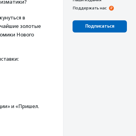
мизматики?
Поддержать нас
кунуться в
едчайшие золотые
Подписаться
номики Нового
ыставки:
ции» и «Пришел.