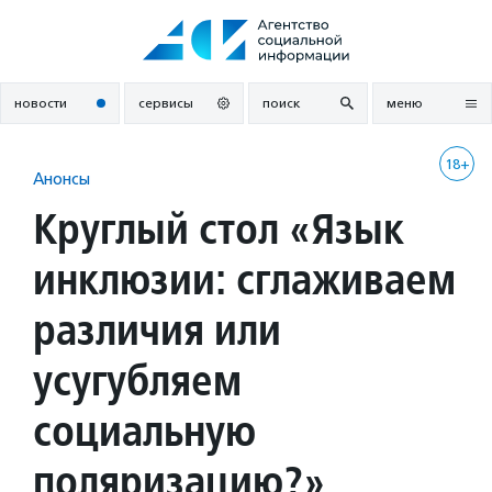
Перейти
к
содержанию
новости
сервисы
поиск
меню
18+
Анонсы
Круглый стол «Язык
инклюзии: сглаживаем
различия или
усугубляем
социальную
поляризацию?»