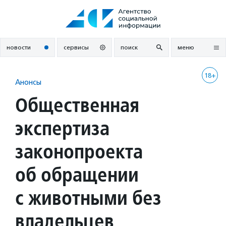
Перейти
к
содержанию
новости
сервисы
поиск
меню
18+
Анонсы
Общественная
экспертиза
законопроекта
об обращении
с животными без
владельцев