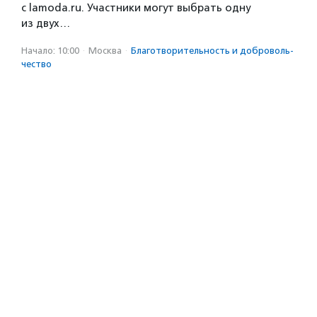
с lamoda.ru. Участники могут выбрать одну
из двух…
Начало: 10:00
·
Москва
·
Благотвори­тель­ность и доброволь­
чест­во