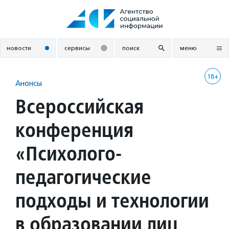
Перейти
к
содержанию
новости
сервисы
поиск
меню
18+
Анонсы
Всероссийская
конференция
«Психолого-
педагогические
подходы и технологии
в образовании лиц