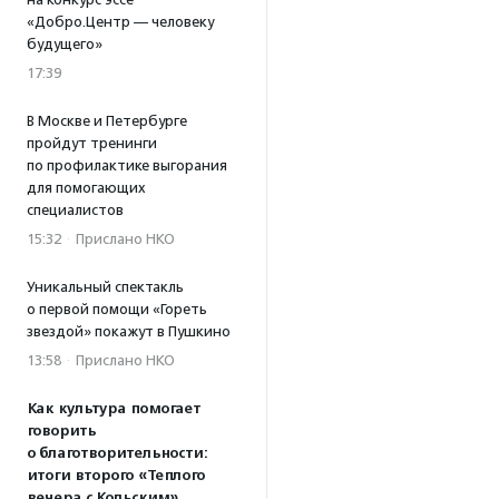
«Добро.Центр — человеку
будущего»
17:39
В Москве и Петербурге
пройдут тренинги
по профилактике выгорания
для помогающих
специалистов
15:32
·
Прислано НКО
Уникальный спектакль
о первой помощи «Гореть
звездой» покажут в Пушкино
13:58
·
Прислано НКО
Как культура помогает
говорить
о благотворительности:
итоги второго «Теплого
вечера с Кольским»