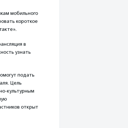
мкам мобильного
ровать короткое
такте».
рансляция в
жность узнать
помогут подать
аля. Цель
но-культурным
ную
частников открыт