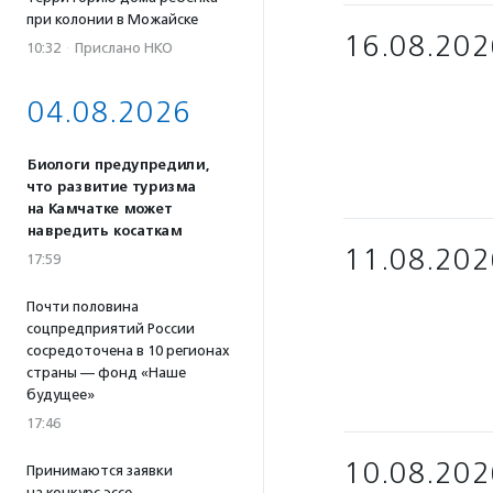
при колонии в Можайске
16.08.202
10:32
·
Прислано НКО
04.08.2026
Биологи предупредили,
что развитие туризма
на Камчатке может
навредить косаткам
11.08.202
17:59
Почти половина
соцпредприятий России
сосредоточена в 10 регионах
страны — фонд «Наше
будущее»
17:46
10.08.202
Принимаются заявки
на конкурс эссе