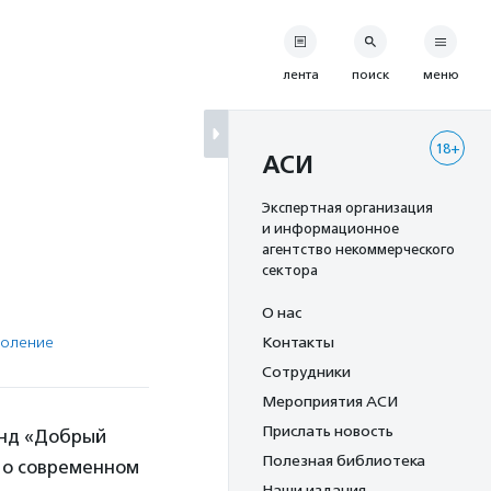
лента
поиск
меню
18+
АСИ
Экспертная организация
и информационное
агентство некоммерческого
сектора
О нас
коление
Контакты
Сотрудники
Мероприятия АСИ
Прислать новость
онд «Добрый
Полезная библиотека
е о современном
Наши издания