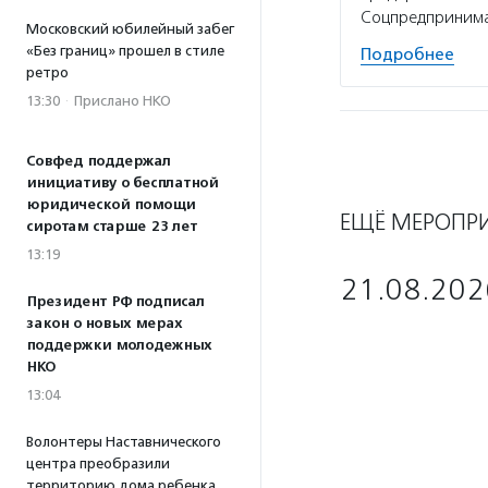
Соцпредпринима
Московский юбилейный забег
«Без границ» прошел в стиле
Подробнее
ретро
13:30
·
Прислано НКО
Совфед поддержал
инициативу о бесплатной
юридической помощи
ЕЩЁ МЕРОПР
сиротам старше 23 лет
13:19
21.08.202
Президент РФ подписал
закон о новых мерах
поддержки молодежных
НКО
13:04
Волонтеры Наставнического
центра преобразили
территорию дома ребенка