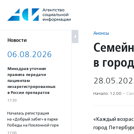
Перейти
к
содержанию
Анонсы
Новости
Семейн
06.08.2026
в горо
Минздрав уточнил
правила передачи
28.05.202
пациентам
незарегистрированных
в России препаратов
Начало: 12:00
·
Сан
17:30
Началась регистрация
«Каждый возрас
на «Добрый забег» в парке
Победы на Поклонной горе
город Петербург
17:00