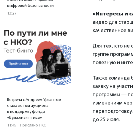
цифровой безопасности
«Интересы и 
13:27
видео для старш
качественное ви
Для тех, кто не
группе программ
полезную и инт
Также команда 
заявку на участ
программы — по
Встреча с Андреем Ургантом
изменениям чер
стала лотом аукциона
переподготовку.
в поддержку фонда
«Бумажная птица»
до 25 июля.
11:45
·
Прислано НКО