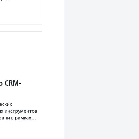
о CRM-
еских
х инструментов
язани в рамках…