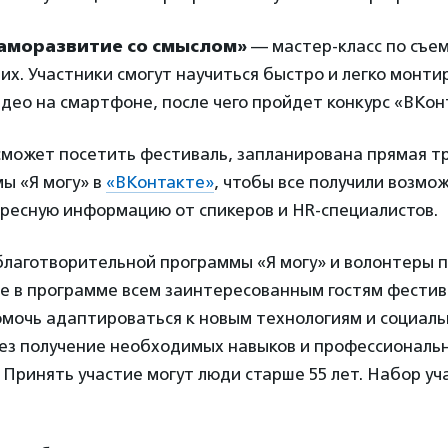
саморазвитие со смыслом»
— мастер-класс по съе
их. Участники смогут научиться быстро и легко монти
део на смартфоне, после чего пройдет конкурс «ВКон
 сможет посетить фестиваль, запланирована прямая т
ы «Я могу» в
«ВКонтакте»
, чтобы все получили возмо
ересную информацию от спикеров и HR-специалистов.
благотворительной программы «Я могу» и волонтеры 
ие в программе всем заинтересованным гостям фестив
мочь адаптироваться к новым технологиям и социаль
ез получение необходимых навыков и профессиональ
 Принять участие могут люди старше 55 лет. Набор у