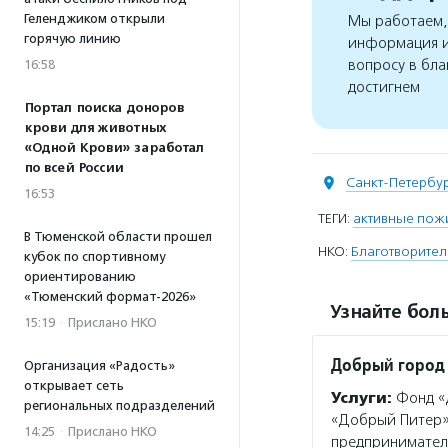
Геленджиком открыли
Мы работаем, 
горячую линию
информация и
вопросу в бла
16:58
достигнем
Портал поиска доноров
крови для животных
«Одной Крови» заработал
по всей России
Санкт-Петербу
16:53
ТЕГИ:
активные пож
В Тюменской области прошел
НКО:
Благотворите
кубок по спортивному
ориентированию
«Тюменский формат-2026»
Узнайте боль
15:19
·
Прислано НКО
Добрый город
Организация «Радость»
открывает сеть
Услуги:
Фонд «
региональных подразделений
«Добрый Питер»,
14:25
·
Прислано НКО
предпринимателе