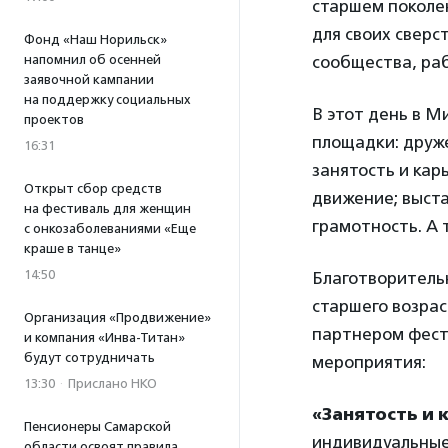
старшем поколе
для своих сверс
Фонд «Наш Норильск»
напомнил об осенней
сообщества, ра
заявочной кампании
на поддержку социальных
В этот день в М
проектов
площадки: друж
16:31
занятость и кар
Открыт сбор средств
движение; выста
на фестиваль для женщин
грамотность. А 
с онкозаболеваниями «Еще
краше в танце»
14:50
Благотворитель
старшего возра
Организация «Продвижение»
партнером фест
и компания «Инва-Титан»
будут сотрудничать
мероприятия:
13:30
·
Прислано НКО
«Занятость и 
Пенсионеры Самарской
индивидуальные
области освоят правила