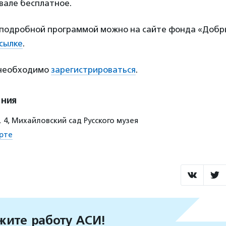
вале бесплатное.
 подробной программой можно на сайте фонда «Добр
ссылке
.
 необходимо
зарегистрироваться
.
ения
. 4, Михайловский сад Русского музея
рте
ите работу АСИ!