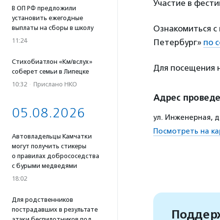
Участие в фести
В ОП РФ предложили
установить ежегодные
Ознакомиться с
выплаты на сборы в школу
11:24
Петербург»
по 
Стихобиатлон «Км/вслух»
Для посещения
соберет семьи в Липецке
10:32
·
Прислано НКО
Адрес провед
05.08.2026
ул. Инженерная, д
Посмотреть на ка
Автовладельцы Камчатки
могут получить стикеры
о правилах добрососедства
с бурыми медведями
18:02
Для родственников
пострадавших в результате
Поддерж
атаки беспилотников под