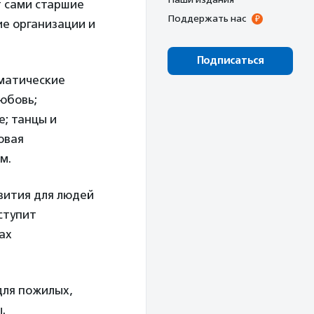
т сами старшие
Поддержать нас
ие организации и
Подписаться
ематические
юбовь;
е; танцы и
овая
м.
вития для людей
ступит
ах
для пожилых,
.