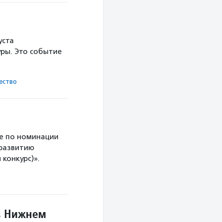
уста
ры. Это событие
ест­во
е по номинации
 развитию
конкурс)».
в Нижнем