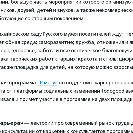
нии, большую часть мероприятий которого организую
тников, друзей, детей и внуков, а также некоммерческ
ботающие со старшим поколением.
ихайловском саду Русского музея посетителей ждут т
елюбная среда; саморазвитие; дружба, отношения и л
ьера; здоровье, забота и психологическое благополучи
вка творческих работ старших; красота и стиль; цифр
также площадка для детей, на которую можно взрослы
ная программа
«Я могу»
по поддержке карьерного раз
ста от платформы социальных изменений todogood вы
иваля и примет участие в программе на двух площадк
карьера»
— лекторий про современный рынок труда 
 консультации от карьерных консультантов программы