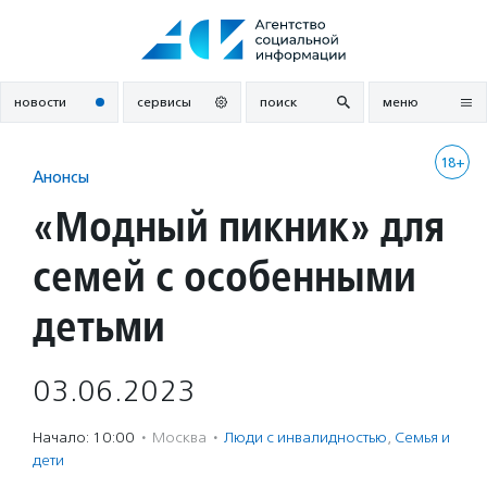
Перейти
к
содержанию
новости
сервисы
поиск
меню
18+
Анонсы
«Модный пикник» для
семей с особенными
детьми
03.06.2023
Начало: 10:00
·
Москва
·
Люди с инвалидностью
,
Семья и
дети